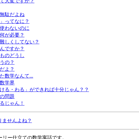
て大変ですか？
無駄だよね
」ってなに？
使わないのに
何が必要？
難しくしてない？
んですか？
ものどうし
うの？
だよ？
数学なんて...
数学界
ける・わる」ができれば十分じゃん？？
の問題
るじゃん！
はありませんよね？
ーリー仕立ての数学寓話です。