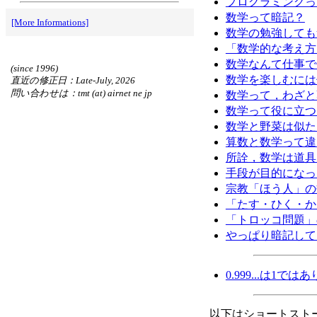
プログラミングっ
数学って暗記？
[More Informations]
数学の勉強しても
「数学的な考え方
数学なんて仕事で
(since 1996)
数学を楽しむには
直近の修正日：Late-July, 2026
問い合わせは：tmt (at) airnet ne jp
数学って，わざと
数学って役に立つ
数学と野菜は似た
算数と数学って違
所詮，数学は道具
手段が目的になった
宗教「ほう人」の
「たす・ひく・か
「トロッコ問題」
やっぱり暗記して
0.999...は1で
以下はショートスト