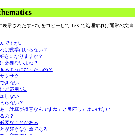
thematics
に表示されたすべてをコピーして TeX で処理すれば通常の文
ですが...
れば数学はいらない？
好きになりますか？
は必要ないよね？
きるようになりたいの？
サクサク
できない
ど応用が...
屈しない
まらない？
あ，計算が得意なんですね」と反応してはいけない
るの？
必要なことがある
とが好きな）葦である