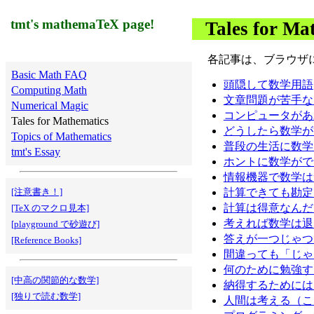
tmt's mathemaTeX page!
Tales for Ma
各記事は、ブラウザ
Basic Math FAQ
頭隠して数学用語
Computing Math
文章問題が苦手なん
Numerical Magic
コンピュータがあ
Tales for Mathematics
どうしたら数学が
Topics of Mathematics
普段の生活に数学
tmt's Essay
ホントに数学がで
情報機器で数学は
計算できても勘定
[注意書き！]
計算は得意なんだけ
[TeX のマクロ見本]
考えれば数学は退
[playground で砂遊び]
答えが一つじゃつ
[Reference Books]
間違っても「じゃ
何のために勉強す
[中高の関節的な数学]
納得するためには
[独りで読む数学]
人間は考える（こ