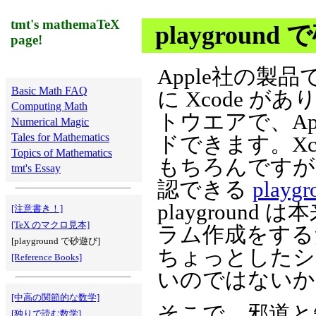
tmt's mathemaTeX
playground
page!
Apple社の
Basic Math FAQ
に Xcode があり
Computing Math
トウエアで、Ap
Numerical Magic
Tales for Mathematics
ドできます。Xc
Topics of Mathematics
もちろんですが
tmt's Essay
認できる
playgr
playgroun
[注意書き！]
[TeX のマクロ見本]
ラム作成をする
[playground で砂遊び]
ちょっとしたシ
[Reference Books]
いのではないか
[中高の関節的な数学]
そこで、邪道と
[独りで読む数学]