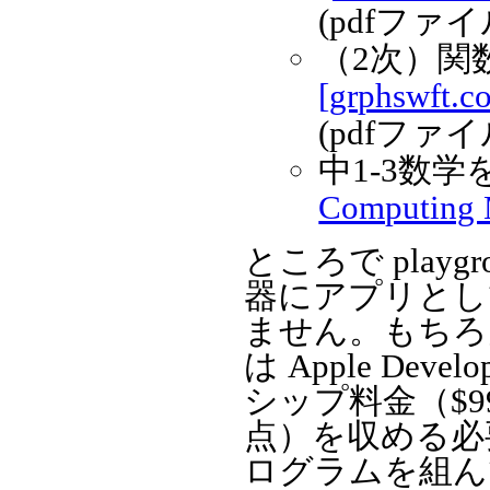
(pdfファイ
（2次）関
[grphswft.c
(pdfファイ
中1-3数学
Computing M
ところで play
器にアプリとし
ません。もちろ
は Apple Dev
シップ料金（$99 
点）を収める必要
ログラムを組ん