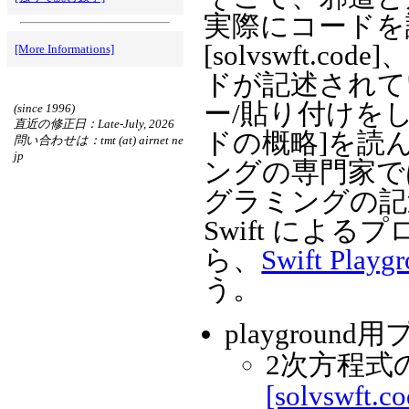
実際にコードを
[solvswft.cod
[More Informations]
ドが記述されていま
ー/貼り付けを
(since 1996)
直近の修正日：Late-July, 2026
ドの概略]を読
問い合わせは：tmt (at) airnet ne
jp
ングの専門家で
グラミングの記
Swift によ
ら、
Swift Playg
う。
playgrou
2次方程式
[solvswft.co