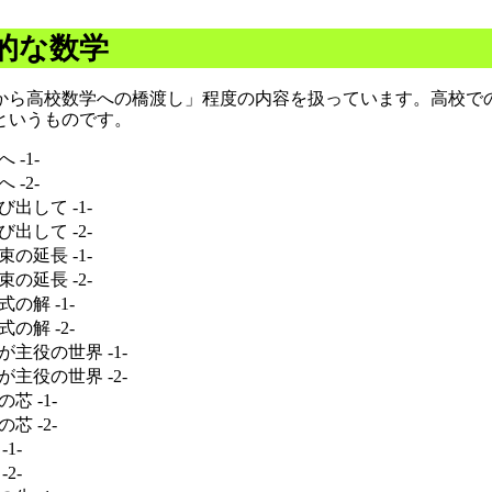
的な数学
から高校数学への橋渡し」程度の内容を扱っています。高校で
というものです。
-1-
-2-
出して -1-
出して -2-
の延長 -1-
の延長 -2-
の解 -1-
の解 -2-
主役の世界 -1-
主役の世界 -2-
芯 -1-
芯 -2-
1-
2-