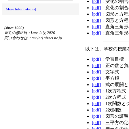
[
pdf]
：変化の割合の
[
pdf]
：変化の割合の
[More Informations]
[
pdf]
：図形と方程式
[
pdf]
：図形と方程式
[
pdf]
：直角三角形の
(since 1996)
[
pdf]
：直角三角形の
直近の修正日：Late-July, 2026
問い合わせは：tmt (at) airnet ne jp
以下は、学校の授業
[
pdf]
：学習目標
[
pdf]
：正の数と負
[
pdf]
：文字式
[
pdf]
：平方根
[
pdf]
：式の展開と
[
pdf]
：1次方程式（
[
pdf]
：2次方程式
[
pdf]
：1次関数と
[
pdf]
：2次関数
[
pdf]
：図形の証明
[
pdf]
：三平方の定
[
pdf]
：データの活用