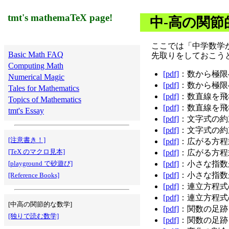
tmt's mathemaTeX page!
中-高の関節
ここでは「中学数学
Basic Math FAQ
先取りをしておこう
Computing Math
[
pdf]
：数から極限へ 
Numerical Magic
[
pdf]
：数から極限へ 
Tales for Mathematics
[
pdf]
：数直線を飛び
Topics of Mathematics
[
pdf]
：数直線を飛び
tmt's Essay
[
pdf]
：文字式の約束
[
pdf]
：文字式の約束
[注意書き！]
[
pdf]
：広がる方程式
[TeX のマクロ見本]
[
pdf]
：広がる方程式
[
pdf]
：小さな指数が
[playground で砂遊び]
[
pdf]
：小さな指数が
[Reference Books]
[
pdf]
：連立方程式の
[
pdf]
：連立方程式の
[中高の関節的な数学]
[
pdf]
：関数の足跡 -
[独りで読む数学]
[
pdf]
：関数の足跡 -