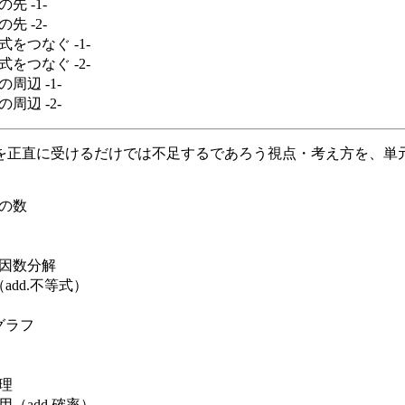
先 -1-
先 -2-
をつなぐ -1-
をつなぐ -2-
周辺 -1-
周辺 -2-
を正直に受けるだけでは不足するであろう視点・考え方を、単
の数
因数分解
add.不等式）
グラフ
理
（add.確率）