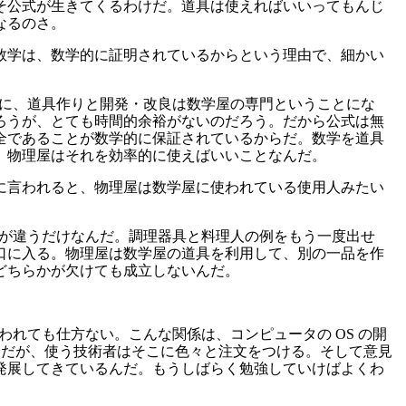
そ公式が生きてくるわけだ。道具は使えればいいってもんじ
なるのさ。
う数学は、数学的に証明されているからという理由で、細かい
うに、道具作りと開発・改良は数学屋の専門ということにな
ろうが、とても時間的余裕がないのだろう。だから公式は無
全であることが数学的に保証されているからだ。数学を道具
、物理屋はそれを効率的に使えばいいことなんだ。
風に言われると、物理屋は数学屋に使われている使用人みたい
野が違うだけなんだ。調理器具と料理人の例をもう一度出せ
口に入る。物理屋は数学屋の道具を利用して、別の一品を作
どちらかが欠けても成立しないんだ。
われても仕方ない。こんな関係は、コンピュータの OS の開
けだが、使う技術者はそこに色々と注文をつける。そして意見
発展してきているんだ。もうしばらく勉強していけばよくわ