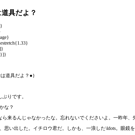
は道具だよ？
e}
}
Page}
estretch{1.33}
]}
:}]}
、数学は道具だよ？●}
久しぶりです。
たかな？
となら来るんじゃなかったな。忘れないでくださいよ。一昨年、先生の
た、思い出した。イチロウ君だ。しかも、一浪した\ldots。眼