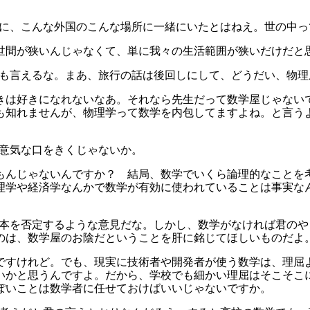
時期に、こんな外国のこんな場所に一緒にいたとはねえ。世の中
中や世間が狭いんじゃなくて、単に我々の生活範囲が狭いだけだと
うとも言えるな。まあ、旅行の話は後回しにして、どうだい、物
て響きは好きになれないなあ。それなら先生だって数学屋じゃな
も知れませんが、物理学って数学を内包してますよね。と言う
生意気な口をきくじゃないか。
んなもんじゃないんですか？ 結局、数学でいくら論理的なこと
理学や経済学なんかで数学が有効に使われていることは事実な
の根本を否定するような意見だな。しかし、数学がなければ君の
のは、数学屋のお陰だということを肝に銘じてほしいものだよ
そうですけれど。でも、現実に技術者や開発者が使う数学は、理
いかと思うんですよ。だから、学校でも細かい理屈はそこそこ
ぽいことは数学者に任せておけばいいじゃないですか。