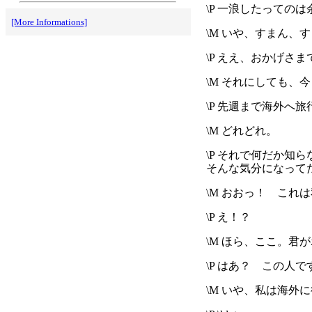
\P 一浪したっての
[More Informations]
\M いや、すまん
\P ええ、おかげさま
\M それにしても、
\P 先週まで海外へ
\M どれどれ。
\P それで何だか
そんな気分になってた
\M おおっ！ これ
\P え！？
\M ほら、ここ。
\P はあ？ この
\M いや、私は海外