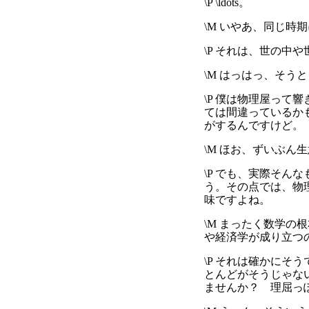
\P \ldots。
\M いやあ、同じ
\P それは、世の
\M はっはっ、そ
\P 僕は物理屋っ
ては間違っているか
がするんですけど。
\M ほお、ずいぶん
\P でも、実際そ
う。その点では、物
味ですよね。
\M まったく数学
や経済学が成り立つ
\P それは確かに
とんどがそうじゃな
ませんか？ 理屈っ