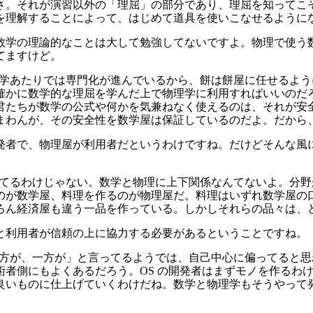
さ。それが演習以外の「理屈」の部分であり、理屈を知ってこ
を理解することによって、はじめて道具を使いこなせるように
学で数学の理論的なことは大して勉強してないですよ。物理で使
てますけど。
。大学あたりでは専門化が進んでいるから、餅は餅屋に任せるよ
確かに数学的な理屈を学んだ上で物理学に利用すればいいのだ
君たちが数学の公式や何かを気兼ねなく使えるのは、それが安
まわんが、その安全性を数学屋は保証しているのだよ。だから
が開発者で、物理屋が利用者だというわけですね。だけどそんな
言ってるわけじゃない。数学と物理に上下関係なんてないよ。分
のが数学屋、料理を作るのが物理屋だ。料理はいずれ数学屋の
ろん経済屋も違う一品を作っている。しかしそれらの品々は、
者と利用者が信頼の上に協力する必要があるということですね。
一方が、一方が」と言ってるようでは、自己中心に偏ってると思
術者側にもよくあるだろう。OS の開発者はまずモノを作るわ
良いものに仕上げていくわけだね。数学と物理学もそうやって