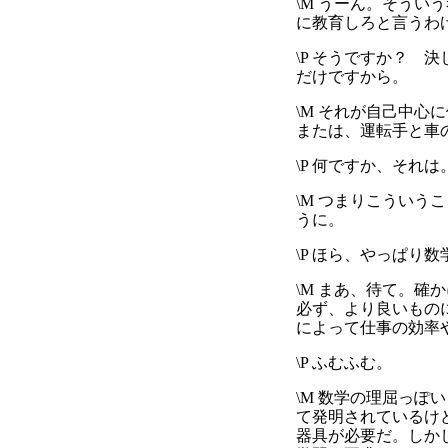
\M うーん。そう
に教育しろと言うわ
\P そうですか？
だけですから。
\M それが自己中
または、運転手と車
\P 何ですか、それは
\M つまりこうい
うに。
\P ほら、やっぱり
\M まあ、待て。
必ず、より良いもの
によって仕事の効率
\P ふむふむ。
\M 数学の理屈っ
て発明されているけ
器具が必要だ。しか