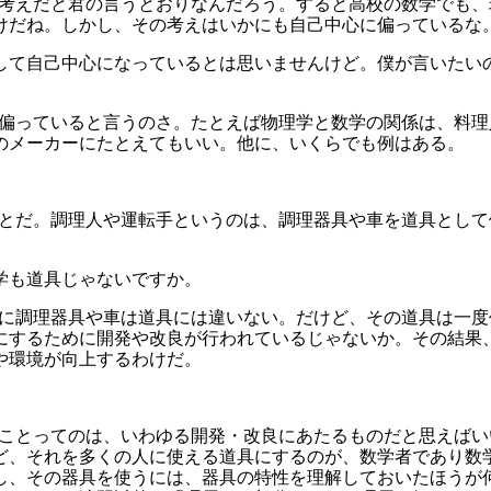
いう考えだと君の言うとおりなんだろう。すると高校の数学でも
けだね。しかし、その考えはいかにも自己中心に偏っているな
 決して自己中心になっているとは思いませんけど。僕が言いた
心に偏っていると言うのさ。たとえば物理学と数学の関係は、料
のメーカーにたとえてもいい。他に、いくらでも例はある。
。
うことだ。調理人や運転手というのは、調理器具や車を道具とし
数学も道具じゃないですか。
確かに調理器具や車は道具には違いない。だけど、その道具は一
にするために開発や改良が行われているじゃないか。その結果
や環境が向上するわけだ。
ぽいことってのは、いわゆる開発・改良にあたるものだと思えば
ど、それを多くの人に使える道具にするのが、数学者であり数
し、その器具を使うには、器具の特性を理解しておいたほうが