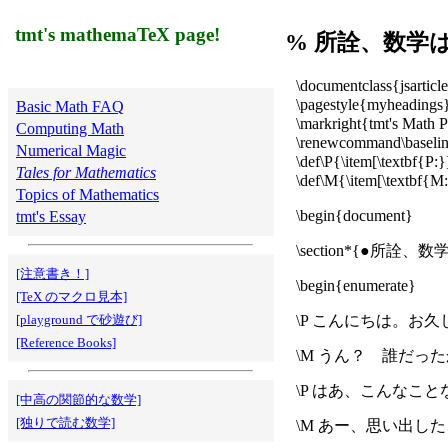
tmt's mathemaTeX page!
% 所詮、数学
\documentclass{jsarticl
\pagestyle{myheadings
Basic Math FAQ
\markright{tmt's Math 
Computing Math
\renewcommand\baselin
Numerical Magic
\def\P{\item[\textbf{P:}
Tales for Mathematics
\def\M{\item[\textbf{M
Topics of Mathematics
\begin{document}
tmt's Essay
\section*{●所詮
[注意書き！]
\begin{enumerate}
[TeX のマクロ見本]
[playground で砂遊び]
\P こんにちは。お
[Reference Books]
\M うん？ 誰だっ
\P はあ、こんなこ
[中高の関節的な数学]
[独りで読む数学]
\M あー、思い出し