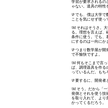
学習が要求されるの
ゃない。道具の特性
\P でも、僕は大
ことを気にせず使っ
\M それはそうさ
る。理想を言えば、
条件に使う。でも、
にするのは一向にか
\P つまり数学屋
で不愉快ですよ。
\M 何もそこまで
ば、調理器具を作る
っているんだ。もち
\P 要するに、開発
\M そう。だから「
発側とそれを使う技
を取り入れて、より
かってくるだろう。