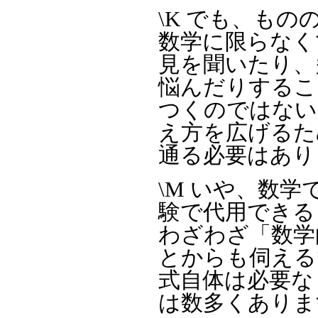
\K でも、も
数学に限らなく
見を聞いたり、
悩んだりするこ
つくのではない
え方を広げるた
通る必要はあり
\M いや、数
験で代用できる
わざわざ「数学
とからも伺える
式自体は必要な
は数多くありま