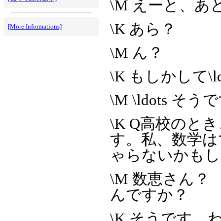
\M えーと、
\K あら？
[More Informations]
\M ん？
\K もしかして
\M \ldots
\K Q高校の
す。私、数学は
ゃらないかもし
\M 数恵さん
んですか？
\K そうです