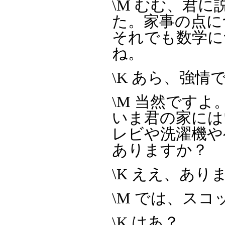
\M むむ、君
た。家事の点に
それでも数学に
ね。
\K あら、強情
\M 当然です
いま君の家には
レビや洗濯機やヘ
ありますか？
\K ええ、あ
\M では、ス
\K はあ？