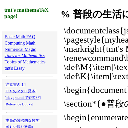
tmt's mathemaTeX
% 普段の生活
page!
\documentclass{js
Basic Math FAQ
\pagestyle{myhe
Computing Math
\markright{tmt's
Numerical Magic
Tales for Mathematics
\renewcommand\b
Topics of Mathematics
\def\M{\item[\te
tmt's Essay
\def\K{\item[\tex
[注意書き！]
\begin{document
[TeX のマクロ見本]
[playground で砂遊び]
\section*
[Reference Books]
\begin{enumerat
[中高の関節的な数学]
[独りで読む数学]