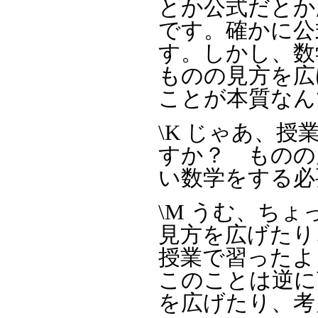
とか公式だとか
です。確かに公
す。しかし、数
ものの見方を広
ことが本質なん
\K じゃあ、
すか？ ものの
い数学をする必
\M うむ、ち
見方を広げたり
授業で習ったよ
このことは逆に
を広げたり、考