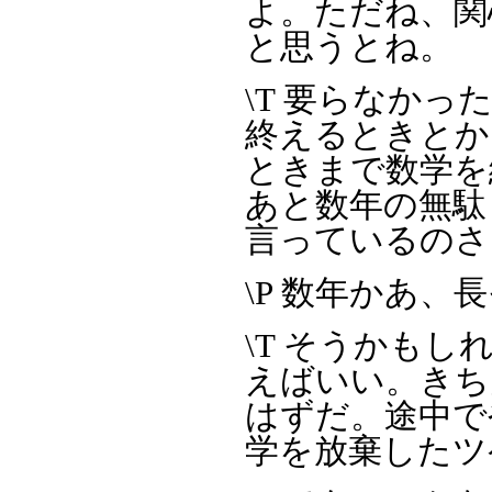
よ。ただね、関
と思うとね。
\T 要らなか
終えるときとか
ときまで数学を
あと数年の無駄
言っているのさ
\P 数年かあ、
\T そうかも
えばいい。きち
はずだ。途中で
学を放棄したツ