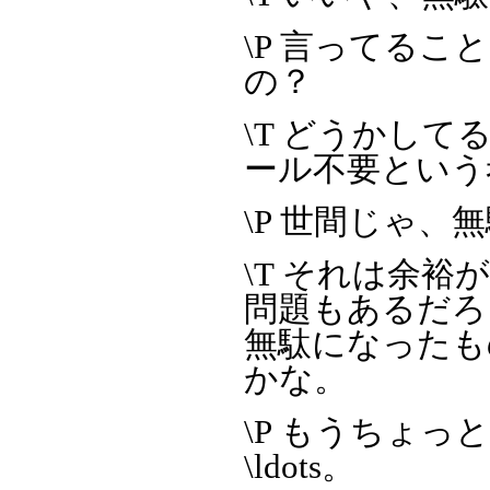
\P 言ってる
の？
\T どうかし
ール不要という
\P 世間じゃ
\T それは余
問題もあるだろ
無駄になったも
かな。
\P もうちょ
\ldots。