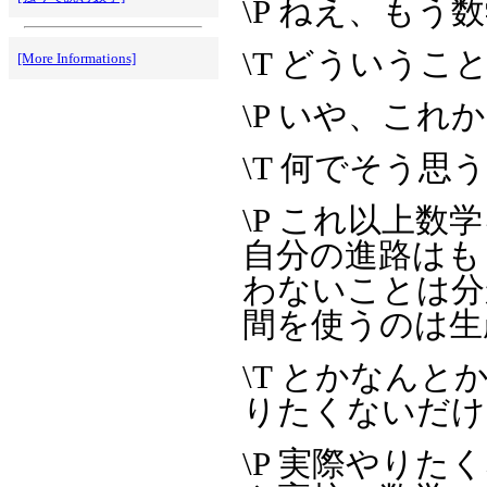
\P ねえ、も
\T どういう
[More Informations]
\P いや、こ
\T 何でそう思
\P これ以上
自分の進路はも
わないことは分
間を使うのは生
\T とかなん
りたくないだけ
\P 実際やり