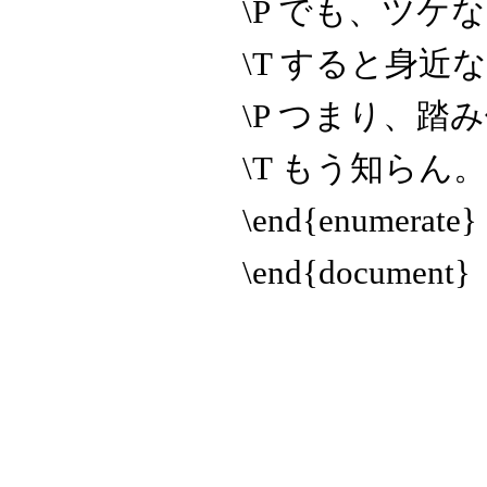
\P でも、ツ
\T すると身
\P つまり、
\T もう知ら
\end{enumerate}
\end{document}