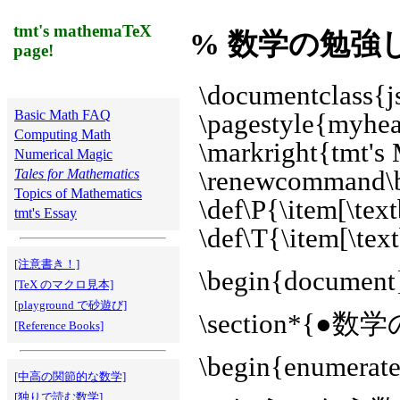
tmt's mathemaTeX
% 数学の勉強
page!
\documentclass{js
Basic Math FAQ
\pagestyle{myhe
Computing Math
\markright{tmt's
Numerical Magic
Tales for Mathematics
\renewcommand\b
Topics of Mathematics
\def\P{\item[\tex
tmt's Essay
\def\T{\item[\tex
[注意書き！]
\begin{document
[TeX のマクロ見本]
[playground で砂遊び]
\section*
[Reference Books]
\begin{enumerat
[中高の関節的な数学]
[独りで読む数学]