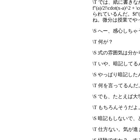
\T では、紙に書きながら
f''(a)/2!\cdot(x-a
られているんだ。$f''(
ね。微分は授業でや
\S へー、感心しち
\T 何が？
\S 式の雰囲気は分
\T いや、暗記して
\S やっぱり暗記
\T 何を言ってる
\S でも、たとえば
\T もちろんそう
\S 暗記もしないで
\T 仕方ない。気が