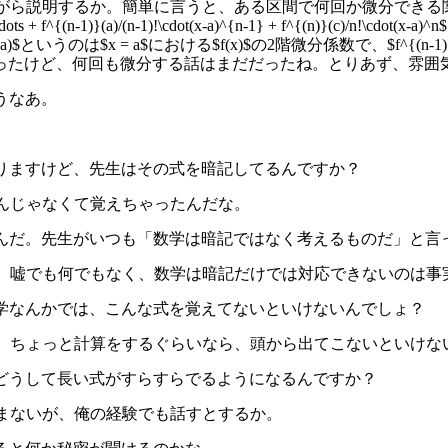
説明するか。簡単に言うと、ある区間で何回か微分できる関数$f(x)$については、$
)^2 + \cdots + f^{(n-1)}(a)/(n-1)!\cdot(x-a)^{n-1} + f^{
a)$というのは$x = a$における$f(x)$の2階微分係数で、$f^{(n-1
ったけど、何回も微分する話はまだだったね。とりあず、雰囲
ゃうなあ。
かりますけど、先生はその式を暗記してるんですか？
るんじゃなくて覚えちゃったんだな。
したんだ。先生がいつも「数学は暗記ではなく考えるものだ」と
んだ。嘘でも何でもなく、数学は暗記だけでは対応できないのは
大学なんかでは、こんな式を覚えてないといけないんでしょ？
だよ。ちょっと計算をするぐらいなら、頭から出てこないといけ
、どうして長い式がすらすらでるようになるんですか？
進まないが、俺の経験でも話すとするか。