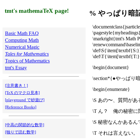
tmt's mathemaTeX page!
% やっぱり暗
\documentclass{jsarticl
\pagestyle{myheadings
Basic Math FAQ
\markright{tmt's Math 
Computing Math
\renewcommand\baselin
Numerical Magic
\def\S{\item[\textbf{S:}
Tales for Mathematics
\def\T{\item[\textbf{T:}
Topics of Mathematics
\begin{document}
tmt's Essay
\section*{●やっ
[注意書き！]
\begin{enumerate}
[TeX のマクロ見本]
[playground で砂遊び]
\S あの〜、質問が
[Reference Books]
\T ん？ 俺の秘密
\S 秘密なんかある
[中高の関節的な数学]
[独りで読む数学]
\T それは言えない。