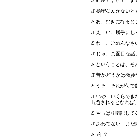
\S 経験ですか？ 
\T 秘密なんかない
\S あ、むきになるとこ
\T えーい、勝手に
\S わー、ごめん
\T じゃ、真面目
\S ということは、
\T 昔かどうかは
\S うそ。それが何
\T いや、いくらで
出題されるとなれば
\S やっぱり暗記し
\T あわてない。
\S 5年？