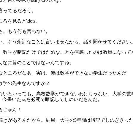
すると何か秘密が聞けるのかな。
と言ってるだろう。
ろを見ると\dots。
しろ。もう何も言わない。
なさい。もう余計なことは言いませんから、話を聞かせてください
な話、数学が暗記だけではだめなことを痛感したのは教員になって
そんなに昔のことではないんですね。
微妙なところだなあ。実は、俺は数学ができない学生だったんだ。
で数学の先生なんですか？
きないといっても、高校数学ができないわけじゃない。大学の数学
、今書いた式を必死で暗記してしのいだもんだ。
てるじゃん！
まだ続きがあるんだから。結局、大学の5年間は暗記でしのぎき