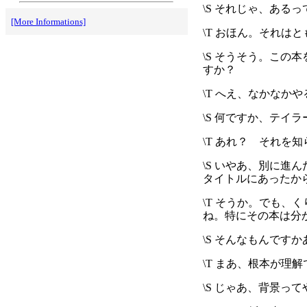
\S それじゃ、ある
[More Informations]
\T おほん。それは
\S そうそう。この本を読ん
すか？
\T へえ、なかなか
\S 何ですか、テイ
\T あれ？ それを
\S いやあ、別に進
タイトルにあったか
\T そうか。でも
ね。特にその本は分
\S そんなもんで
\T まあ、根本が
\S じゃあ、背景っ