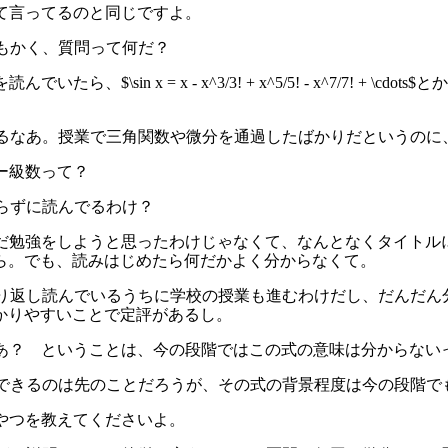
って言ってるのと同じですよ。
ともかく、質問って何だ？
でいたら、$\sin x = x - x^3/3! + x^5/5! - x^7/
やるなあ。授業で三角関数や微分を通過したばかりだというのに、
ラー級数って？
知らずに読んでるわけ？
んだ勉強をしようと思ったわけじゃなくて、なんとなくタイトルに
ら。でも、読みはじめたら何だかよく分からなくて。
、くり返し読んでいるうちに学校の授業も進むわけだし、だんだ
かりやすいことで定評があるし。
すかあ？ ということは、今の段階ではこの式の意味は分からない
理解できるのは先のことだろうが、その式の背景程度は今の段階
てやつを教えてくださいよ。