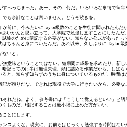
い口がすべっちまった。あー、その、何だ。いろいろな事情で留
あ、でも余計なことは言いません。どうぞ続きを。
何年か前に、今みたいにTaylor級数のことを生徒に聞かれた
ゃあいかんと思い立って、大学院で勉強し直すことにしたんだ
、試験のために暗記する必要がない。知らない公式があったっ
はちゃんと身についたんだ。あれ以来、久しぶりに Taylor
味がないと。
暗記が無意味ということではない。短期間に成果を求めたり、新
、暗記ってのは半ば無理矢理、頭に詰める作業だから、しばら
いると、知らず知らずのうちに身についているものだ。時間は
僕は暗記が頼りだな。できれば現役で大学に行きたいから、必要
人それぞれだね。よく、参考書には「こうして覚えるといい」と
つくものだ。暗記することは最小限に止めた方がいい。
やることにします。
もバランスよくな。現実に、お前らはじっくり勉強する時間はな