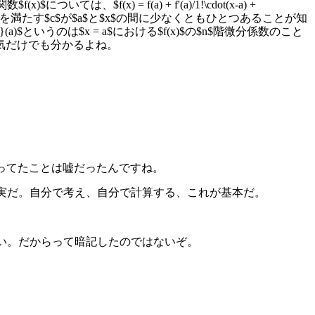
f(x) = f(a) + f'(a)/1!\cdot(x-a) +
(n)}(c)/n!\cdot(x-a)^n$を満たす$c$が$a$と$x$の間に少なくともひとつあることが知
)}(a)$というのは$x = a$における$f(x)$の$n$階微分係数のこと
気だけでも分かるよね。
言ってたことは嘘だったんですね。
事実だ。自分で考え、自分で計算する、これが基本だ。
ない。だからって暗記したのではないぞ。