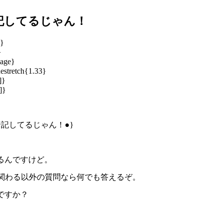
記してるじゃん！
e}
}
Page}
estretch{1.33}
]}
]}
ぱり暗記してるじゃん！●}
あるんですけど。
に関わる以外の質問なら何でも答えるぞ。
んですか？