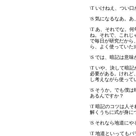
\T いけねえ、つ
\S 気になるなあ。
\T あ、それでな。
ね。それで、これじ
で毎日が研究だから
ら、よく使っていた式
\S では、暗記は意
\T いや、決して
必要がある。けれど
し考えながら使って
\S そうか。でも
あるんですか？
\T 暗記のコツは
解くうちに式が身に
\S それなら地道に
\T 地道といって