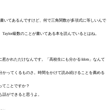
7! + \cdots$とか書いてあるんですけど、何で三角関数が多項式に等しいんで
Taylor級数のことが書いてある本を読んでいるとはね。
惹かれただけなんです。「高校生にも分かる\ldots」なんて
ん分かってくるものさ。時間をかけて読み続けることを薦める
ってことですか？
でも話ができると思うよ。