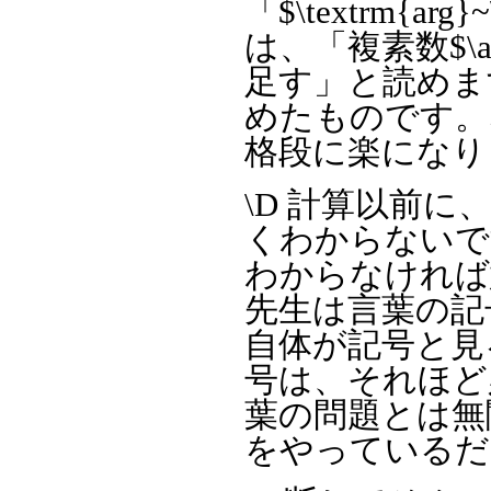
「$\textrm{arg}
は、「複素数$\a
足す」と読めま
めたものです。
格段に楽になり
\D 計算以前
くわからないで
わからなければ
先生は言葉の記
自体が記号と見
号は、それほど
葉の問題とは無
をやっているだ