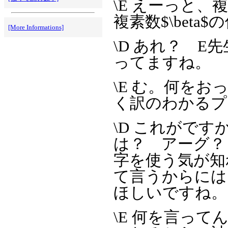
\E えーっと、複素数
複素数$\beta$の
[More Informations]
\D あれ？ 
ってますね。
\E む。何を
く訳のわかるプ
\D これがで
は？ アーグ？
字を使う気が知
て言うからには
ほしいですね。
\E 何を言っ