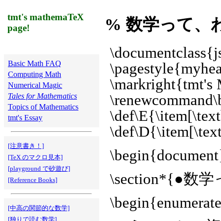
tmt's mathemaTeX
% 数学って、
page!
\documentclass{js
Basic Math FAQ
\pagestyle{myhe
Computing Math
\markright{tmt's
Numerical Magic
Tales for Mathematics
\renewcommand\b
Topics of Mathematics
\def\E{\item[\tex
tmt's Essay
\def\D{\item[\tex
[注意書き！]
\begin{document
[TeX のマクロ見本]
[playground で砂遊び]
\section*
[Reference Books]
\begin{enumerat
[中高の関節的な数学]
[独りで読む数学]