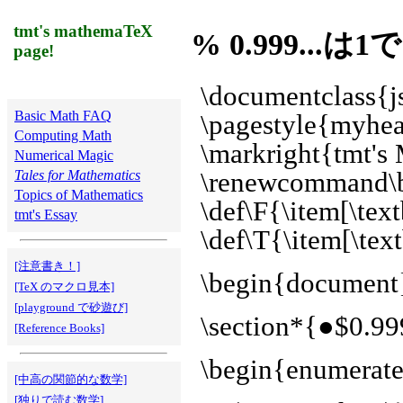
tmt's mathemaTeX
% 0.999..
page!
\documentclass{js
Basic Math FAQ
\pagestyle{myhe
Computing Math
\markright{tmt's
Numerical Magic
Tales for Mathematics
\renewcommand\b
Topics of Mathematics
\def\F{\item[\tex
tmt's Essay
\def\T{\item[\tex
[注意書き！]
\begin{document
[TeX のマクロ見本]
[playground で砂遊び]
\section*{●
[Reference Books]
\begin{enumerat
[中高の関節的な数学]
[独りで読む数学]