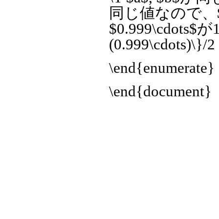
同じ値なので、$a =
$0.999\cdots$
(0.999\cdot
\end{enumerate}
\end{document}