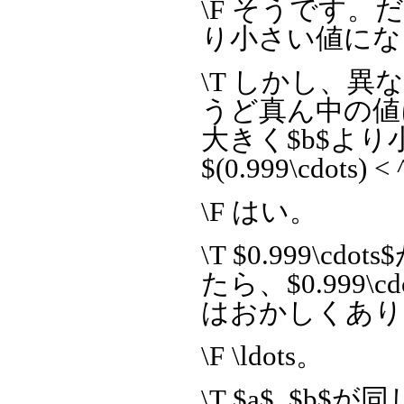
\F そうです。
り小さい値にな
\T しかし、異な
うど真ん中の値
大きく$b$よ
$(0.999\cdots
\F はい。
\T $0.999\
たら、$0.999\c
はおかしくあり
\F \ldots。
\T $a$, $b