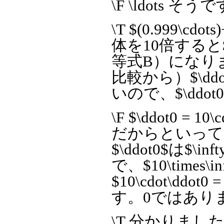
\F \ldots そ
\T $(0.999\c
体を10倍すると$(9.9
等式B）になり
比較から）$\ddot
いので、$\ddo
\F $\ddot0 
だからといって$\
$\ddot0$は$
で、$10\times\
$10\cdot\dd
す。0ではあり
\T 分かりました。