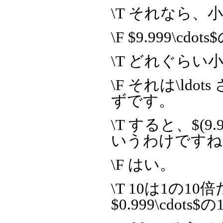
\T それなら
\F $9.999\cd
\T どれぐらい
\F それは\ldo
ずです。
\T すると、$(9.9
いうわけですね
\F はい。
\T 10は1の10
$0.999\cdo