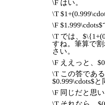
\F はい。
\T $1+(0.999
\F $1.999\cdo
\T では、$\{1+(0.9
すね。筆算で割
さい。
\F ええっと、$0
\T この答である$
$0.999\cdo
\F 同じだと思
\T それなら、$(0.9