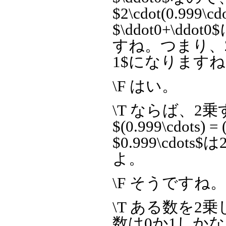
$2\cdot(0.999\cd
$\ddot0+\d
すね。つまり、2乗する
1$になります
\F はい。
\T ならば、2
$(0.999\cdots
$0.999\cd
よ。
\F そうですね
\T ある数を
数は0か1しか