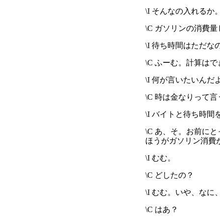
\I そんなの入れる
\C ガソリンの消費
\I 待ち時間はただな
\C ふーむ。計算は
\I 何が言いたいんだ
\C 時は金なりって言
\I バイトと待ち時
\C あ、そ。お前
ほうがガソリン消費
\I むむ。
\C どしたの？
\I むむ。いや、な
\C はあ？