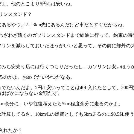
らだよ。他のとこより5円/Lは安いね。
ソリンスタンド？
）にあるやつ。2、3km先にあるんだけど車だとすぐだからね。
？ わざわざ遠くのガソリンスタンドまで給油に行って、約束の
らガソリンを減らしておいたほうがいいと思って、その前に郊外
。どのみち安売り店には行くつもりだったし、ガソリンは安いほ
てるのかよ。おめでたいやつだなあ。
おめでたいんだよ。5円/L安いってことは40L入れたとして、2
のはばかにならない金額だぞ。
、3km余分に、いや往復考えたら5km程度余分に走るのかよ。
は計算してるさ。10km/Lの燃費としても5km走るのに$0.5
は入れたか？