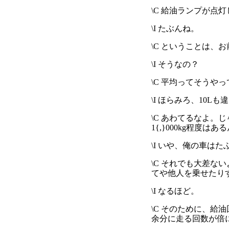
\C 給油ランプが点
\I たぶんね。
\C ということは、お前
\I そうなの？
\C 平均ってそうやっ
\I ほらみろ、10L
\C あわてるなよ。
1{,}000kg程度は
\I いや、俺の車は
\C それでも大差
てや他人を乗せたり
\I なるほど。
\C そのために、給
余分に走る回数が倍