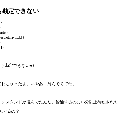
も勘定できない
e}
}
Page}
estretch{1.33}
}
}]}
できても勘定できない●}
、遅れちゃったよ。いやあ、混んでててね。
ソリンスタンドが混んでたんだ。給油するのに15分以上待たされ
混んでるの？