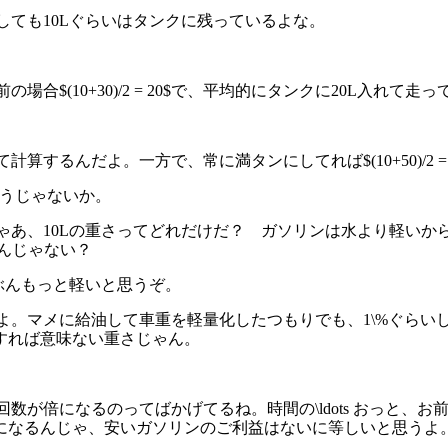
灯しても10Lぐらいはタンクに残っているよな。
の場合$(10+30)/2 = 20$で、平均的にタンクに20L入れて
て計算するんだよ。一方で、常に満タンにしてれば$(10+50)/2 
も違うじゃないか。
じゃあ、10Lの重さってどれだけだ？ ガソリンは水より軽いから
あるんじゃない？
たぶんもっと軽いと思うぞ。
ないよ。マメに給油して車重を軽量化したつもりでも、1\%ぐら
すれば意味ない重さじゃん。
油回数が倍になるのってばかげてるね。時間の\ldots おっと、
になるんじゃ、安いガソリンのご利益はないに等しいと思うよ