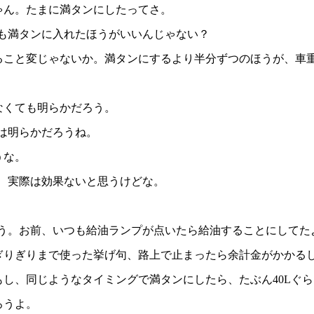
じゃん。たまに満タンにしたってさ。
つも満タンに入れたほうがいいんじゃない？
ってること変じゃないか。満タンにするより半分ずつのほうが、
しなくても明らかだろう。
上は明らかだろうね。
うな。
も、実際は効果ないと思うけどな。
。
みよう。お前、いつも給油ランプが点いたら給油することにしてた
をぎりぎりまで使った挙げ句、路上で止まったら余計金がかかる
る。もし、同じようなタイミングで満タンにしたら、たぶん40Lぐ
ろうよ。