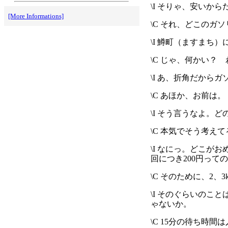
\I そりゃ、安いか
[More Informations]
\C それ、どこのガ
\I 鱒町（ますまち
\C じゃ、何かい
\I あ、折角だか
\C あほか、お前は。
\I そう言うなよ
\C 本気でそう考え
\I なにっ。どこが
回につき200円って
\C そのために、2
\I そのぐらいのこと
ゃないか。
\C 15分の待ち時間