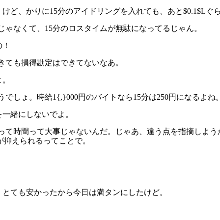
か。けど、かりに15分のアイドリングを入れても、あと$0.1$L
量じゃなくて、15分のロスタイムが無駄になってるじゃん。
の！
できても損得勘定はできてないなあ。
よ。
うでしょ。時給1{,}000円のバイトなら15分は250円になるよね。全
間を一緒にしないでよ。
にとって時間って大事じゃないんだ。じゃあ、違う点を指摘しよう
が抑えられるってことで。
に、とても安かったから今日は満タンにしたけど。