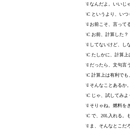
\I なんだよ。いい
\C というより、い
\I お前こそ、言
\C お前、計算した？
\I してないけど、
\C たしかに、計算
\I だったら、文句言
\C 計算上は有利で
\I そんなことあるか
\C じゃ、試して
\I そりゃね。燃料
\C で、20L入れ
\I ま、そんなとこだ