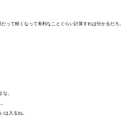
車重だって軽くなって有利なことぐらい計算すれば分かるだろ。
よな。
し。
らいは入るね。