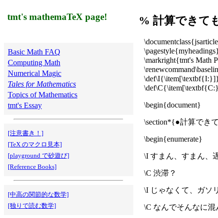
tmt's mathemaTeX page!
% 計算できて
\documentclass{jsarticl
\pagestyle{myheadings
Basic Math FAQ
\markright{tmt's Math 
Computing Math
\renewcommand\baselin
Numerical Magic
\def\I{\item[\textbf{I:}]
Tales for Mathematics
\def\C{\item[\textbf{C:
Topics of Mathematics
\begin{document}
tmt's Essay
\section*{●計算
[注意書き！]
\begin{enumerate}
[TeX のマクロ見本]
[playground で砂遊び]
\I すまん、すまん
[Reference Books]
\C 渋滞？
\I じゃなくて、ガ
[中高の関節的な数学]
[独りで読む数学]
\C なんでそんなに