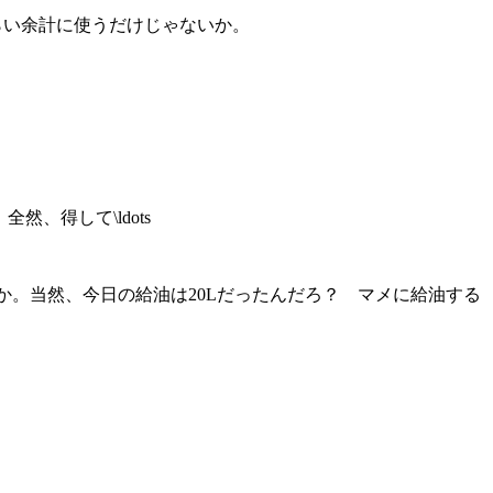
ぐらい余計に使うだけじゃないか。
然、得して\ldots
か。当然、今日の給油は20Lだったんだろ？ マメに給油する