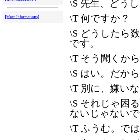
\S 先生、ど
\T 何ですか？
[More Informations]
\S どうした
です。
\T そう聞く
\S はい。だ
\T 別に、嫌
\S それじゃ
ないじゃないで
\T ふうむ。