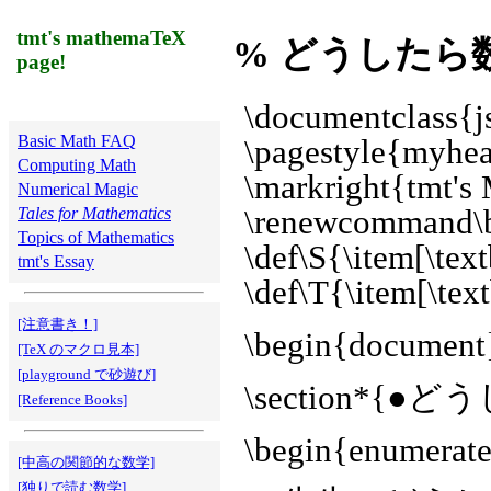
tmt's mathemaTeX
% どうしたら
page!
\documentclass{js
Basic Math FAQ
\pagestyle{myhe
Computing Math
\markright{tmt's
Numerical Magic
Tales for Mathematics
\renewcommand\b
Topics of Mathematics
\def\S{\item[\tex
tmt's Essay
\def\T{\item[\tex
[注意書き！]
\begin{document
[TeX のマクロ見本]
[playground で砂遊び]
\section*
[Reference Books]
\begin{enumerat
[中高の関節的な数学]
[独りで読む数学]