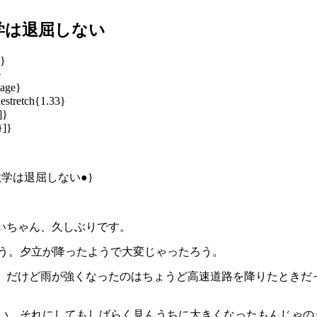
学は退屈しない
e}
}
Page}
estretch{1.33}
]}
}]}
れば数学は退屈しない●}
じいちゃん、久しぶりです。
のう。夕立が降ったようで大変じゃったろう。
とね。だけど雨が強くなったのはちょうど高速道路を降りたとき
うかい。それにしてもしばらく見んうちに大きくなったもんじゃ