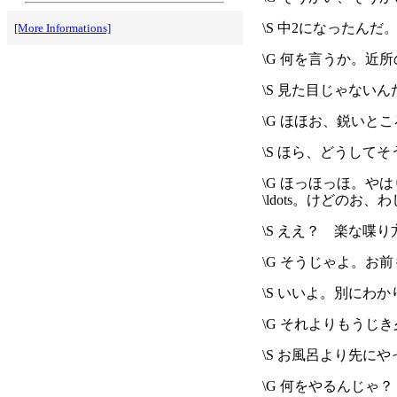
\S 中2になったん
[More Informations]
\G 何を言うか。近
\S 見た目じゃな
\G ほほお、鋭いと
\S ほら、どうし
\G ほっほっほ。
\ldots。けどの
\S ええ？ 楽な喋
\G そうじゃよ。お
\S いいよ。別にわ
\G それよりもうじ
\S お風呂より先
\G 何をやるんじゃ？