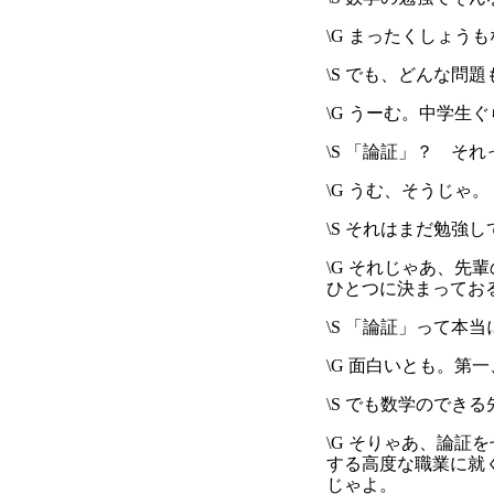
\G まったくしょ
\S でも、どんな問
\G うーむ。中学生
\S 「論証」？ そ
\G うむ、そうじゃ。
\S それはまだ勉
\G それじゃあ、
ひとつに決まっておる
\S 「論証」って本
\G 面白いとも。
\S でも数学のでき
\G そりゃあ、論証
する高度な職業に就
じゃよ。