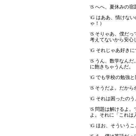
\S へへ、夏休みの
\G はああ、情け
ゃ！）
\S そりゃあ、僕
考えてないから安心
\G それじゃあ好き
\S うん、数学な
に飽きちゃうんだ。
\G でも学校の勉強
\S そうだよ。だ
\G それは困った
\S 問題は解ける
よ。それに「これは
\G ほお、そうい