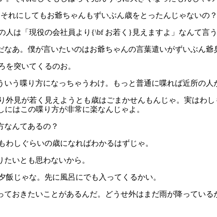
だ。それにしてもお爺ちゃんもずいぶん歳をとったんじゃないの
所の人は「現役の会社員より{\bf お若く}見えますよ」なんて言
いんだなあ。僕が言いたいのはお爺ちゃんの言葉遣いがずいぶん
ころを突いてくるのお。
てそういう喋り方になっちゃうわけ。もっと普通に喋れば近所の
やはり外見が若く見えようとも歳はごまかせんもんじゃ。実はわ
お、わしにはこの喋り方が非常に楽なんじゃよ。
り方なんてあるの？
前もわしぐらいの歳になればわかるはずじゃ。
かりたいとも思わないから。
き夕飯じゃな。先に風呂にでも入ってくるかい。
にやっておきたいことがあるんだ。どうせ外はまだ雨が降ってい