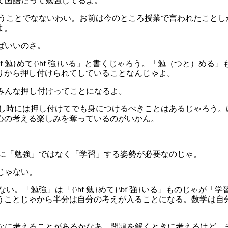
って国語だって勉強してるよ。
ういうことでなないわい。お前は今のところ授業で言われたこと
よ。
ればいいのさ。
{\bf 勉}めて{\bf 強}いる」と書くじゃろう。「勉（つと
りから押し付けられてしていることなんじゃよ。
はみんな押し付けってことになるよ。
しかし時には押し付けてでも身につけるべきことはあるじゃろう
心の考える楽しみを奪っているのがいかん。
は特に「勉強」ではなく「学習」する姿勢が必要なのじゃ。
とじゃない。
ない。「勉強」は「{\bf 勉}めて{\bf 強}いる」ものじゃが「学習
うことじゃから半分は自分の考えが入ることになる。数学は自
。
んなに考えることがあるかなあ。問題を解くときに考えるけど、それ