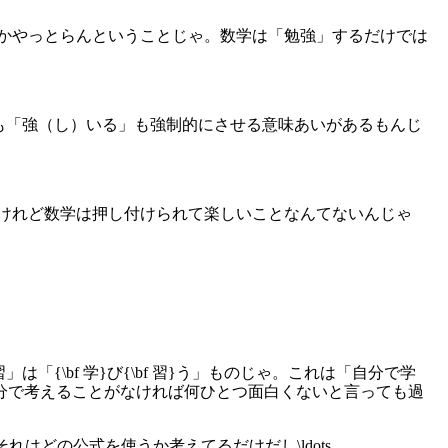
しかやっとらんということじゃ。数学は「勉強」するだけでは
）める」も「強（し）いる」も強制的にさせる意味あいがあるもんじ
。けれど数学は押し付けられて楽しいことなんてないんじゃ
」は「{\bf 学}び{\bf 習}う」ものじゃ。これは「自分で学
分で考えることがなければ何ひとつ面白くないと言っても過
はどの公式を使うか考えてるだけだし\ldots。