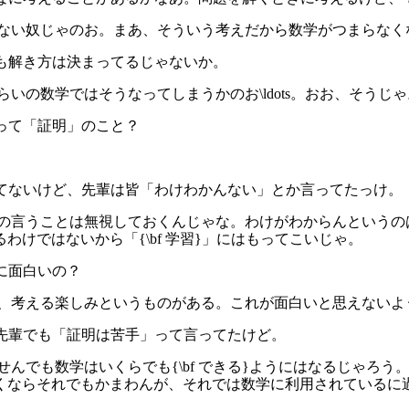
うもない奴じゃのお。まあ、そういう考えだから数学がつまらな
題も解き方は決まってるじゃないか。
ぐらいの数学ではそうなってしまうかのお\ldots。おお、そう
れって「証明」のこと？
強してないけど、先輩は皆「わけわかんない」とか言ってたっけ。
先輩の言うことは無視しておくんじゃな。わけがわからんという
わけではないから「{\bf 学習}」にはもってこいじゃ。
当に面白いの？
第一、考える楽しみというものがある。これが面白いと思えない
る先輩でも「証明は苦手」って言ってたけど。
をせんでも数学はいくらでも{\bf できる}ようにはなるじゃ
くならそれでもかまわんが、それでは数学に利用されているに