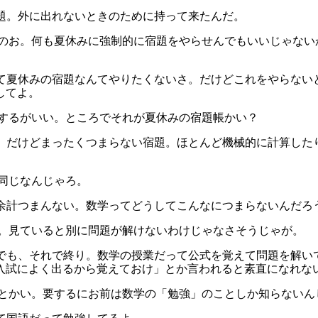
宿題。外に出れないときのために持って来たんだ。
ないのお。何も夏休みに強制的に宿題をやらせんでもいいじゃな
だって夏休みの宿題なんてやりたくないさ。だけどこれをやらな
してよ。
にするがいい。ところでそれが夏休みの宿題帳かい？
んだ。だけどまったくつまらない宿題。ほとんど機械的に計算し
と同じなんじゃろ。
から余計つまんない。数学ってどうしてこんなにつまらないんだろ
のう。見ていると別に問題が解けないわけじゃなさそうじゃが。
よ。でも、それで終り。数学の授業だって公式を覚えて問題を解
入試によく出るから覚えておけ」とか言われると素直になれな
うことかい。要するにお前は数学の「勉強」のことしか知らないん