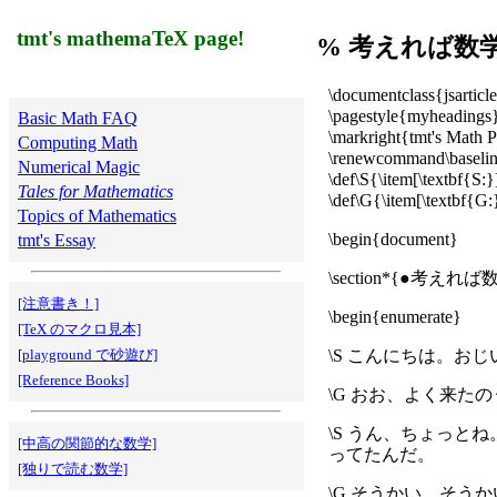
tmt's mathemaTeX page!
% 考えれば数
\documentclass{jsarticl
\pagestyle{myheadings
Basic Math FAQ
\markright{tmt's Math 
Computing Math
\renewcommand\baselin
Numerical Magic
\def\S{\item[\textbf{S:}
Tales for Mathematics
\def\G{\item[\textbf{G:
Topics of Mathematics
\begin{document}
tmt's Essay
\section*{●考え
[注意書き！]
\begin{enumerate}
[TeX のマクロ見本]
[playground で砂遊び]
\S こんにちは。お
[Reference Books]
\G おお、よく来た
\S うん、ちょっ
[中高の関節的な数学]
ってたんだ。
[独りで読む数学]
\G そうかい、そ