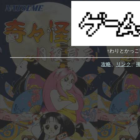
↑わりとかっ
攻略
、
リンク
、