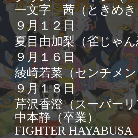
一文字 茜（ときめき
９月１２日
夏目由加梨（雀じゃん
９月１６日
綾崎若菜（センチメン
９月１８日
芹沢香澄（スーパーリ
中本静（卒業）
FIGHTER HAYABU