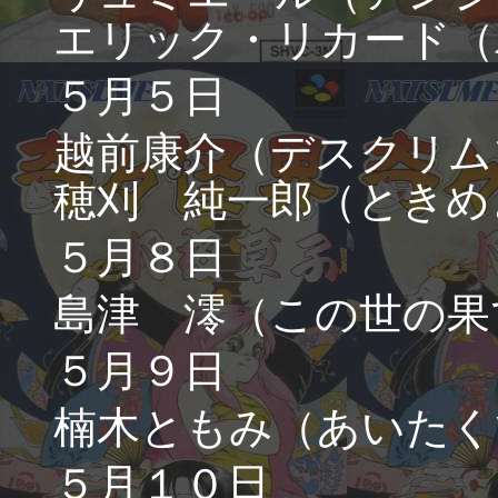
エリック・リカード（
５月５日
越前康介（デスクリム
穂刈 純一郎（ときめ
５月８日
島津 澪（この世の果
５月９日
楠木ともみ（あいたく
５月１０日