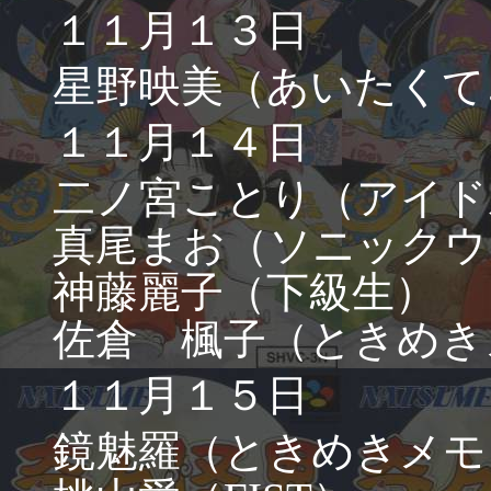
１１月１３日
星野映美（あいたくて
１１月１４日
二ノ宮ことり（アイド
真尾まお（ソニックウ
神藤麗子（下級生）
佐倉 楓子（ときめき
１１月１５日
鏡魅羅（ときめきメモ