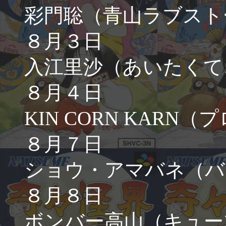
彩門聡（青山ラブスト
８月３日
入江里沙（あいたくて
８月４日
KIN CORN KARN
８月７日
ショウ・アマバネ（バ
８月８日
ボンバー高山（キュー