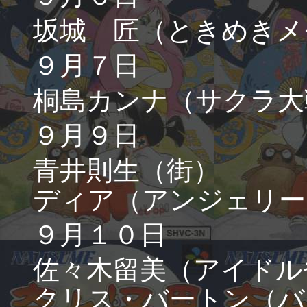
坂城 匠（ときめきメ
９月７日
桐島カンナ（サクラ大
９月９日
青井則生（街）
ディア（アンジェリー
９月１０日
佐々木留美（アイドル
クリス・バートン（バ