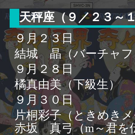
天秤座（９／２３～
９月２３日
結城 晶（バーチャフ
９月２８日
橘真由美（下級生）
９月３０日
片桐彩子（ときめきメ
赤坂 真弓（m～君を