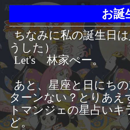
お誕
ちなみに私の誕生日は
うした）
Let's 林家ぺー。
あと、星座と日にちの
ターンない？とりあえず
トマンジェの星占いキ
ど。