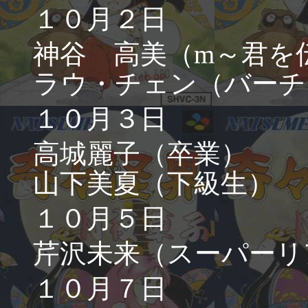
１０月２日
神谷 高美（m～君を
ラウ・チェン（バーチ
１０月３日
高城麗子（卒業）
山下美夏（下級生）
１０月５日
芹沢未来（スーパーリ
１０月７日