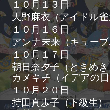
１０月１３日
天野麻衣（アイドル雀
１０月１６日
アンナ未来（キューブ
１０月１７日
朝日奈夕子（ときめき
カメキチ（イデアの日
１０月２０日
持田真歩子（下級生）