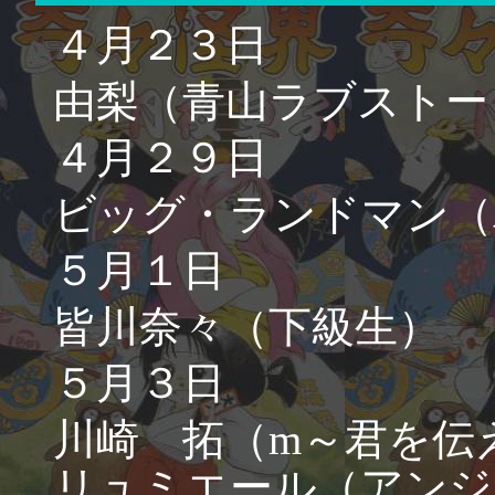
４月２３日
由梨（青山ラブストー
４月２９日
ビッグ・ランドマン（
５月１日
皆川奈々（下級生）
５月３日
川崎 拓（m～君を伝
リュミエール（アンジ