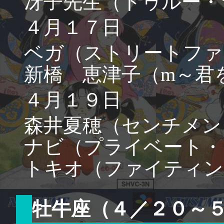
冴子先生（トゥルー・
４月１７日
ベガ（ストリートファ
新橋 恵津子（m～君
４月１９日
森井夏穂（センチメン
ナビ（プライベート・
トキオ（ファイティン
牡牛座（４／２０～