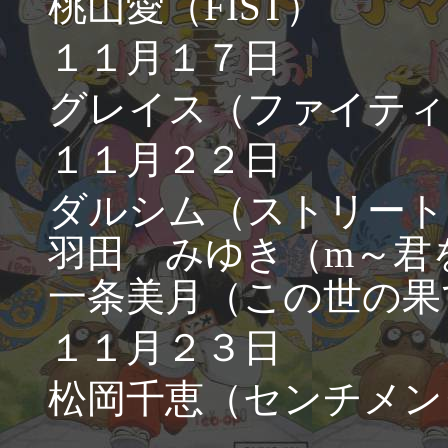
桃山愛（FIST）
１１月１７日
グレイス（ファイティ
１１月２２日
ダルシム（ストリート
羽田 みゆき（m～君
一条美月（この世の果
１１月２３日
松岡千恵（センチメン