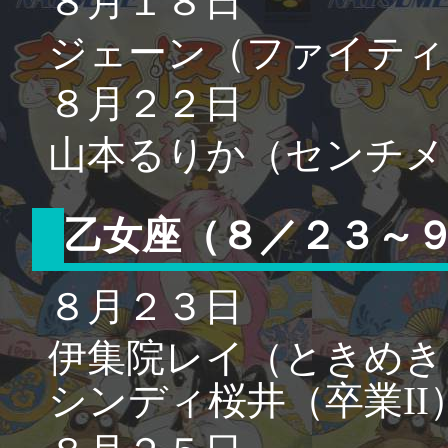
８月１８日
ジェーン（ファイティ
８月２２日
山本るりか（センチメ
乙女座（８／２３～
８月２３日
伊集院レイ（ときめき
シンディ桜井（卒業II