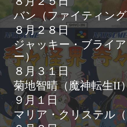
８月２５日
バン（ファイティング
８月２８日
ジャッキー・ブライア
ー）
８月３１日
菊地智晴（魔神転生II
９月１日
マリア・クリステル（F