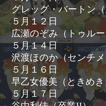
グレッグ・バートン（
５月１２日
広瀬のぞみ（トゥルー
５月１４日
沢渡ほのか（センチメ
５月１６日
早乙女優美（ときめき
５月１７日
谷由利佳（卒業II）