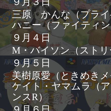
９月３日
三原 かんな（プライ
ハニー（ファイティン
９月４日
M・バイソン（ストリ
９月５日
美樹原愛（ときめきメ
ケイト・ヤマムラ（ア
ンスR）
９月６日