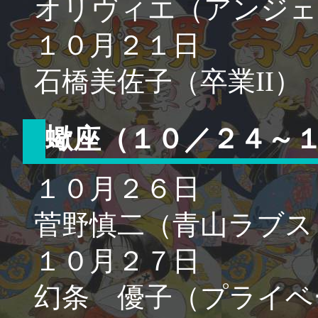
オリヴィエ（アンジェ
１０月２１日
石橋美佐子（卒業II）
蠍座（１０／２４～
１０月２６日
菅野慎二（青山ラブス
１０月２７日
幻条 優子（プライベ