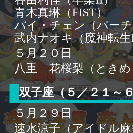
青木真琳（FIST）
パイ・チェン（バーチ
武内ナオキ（魔神転生I
５月２０日
八重 花桜梨（ときめ
双子座（５／２１～
５月２９日
速水涼子（アイドル麻