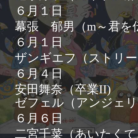
６月１日
幕張 郁男（m～君を
６月１日
ザンギエフ（ストリー
６月４日
安田舞奈（卒業II)
ゼフェル（アンジェリ
６月６日
二宮千菜（あいたくて