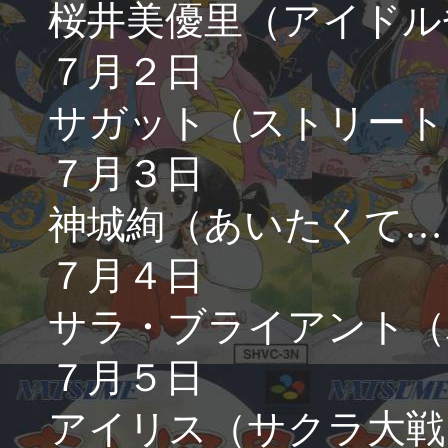
桜井美優里（アイドル
７月２日
サガット（ストリート
７月３日
神城絢（あいたくて…
７月４日
サラ・ブライアント（
７月５日
アイリス（サクラ大戦