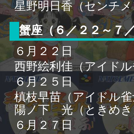
星野明日香（センチメ
蟹座（６／２２～７
６月２２日
西野絵利佳（アイドル
６月２５日
槙枝早苗（アイドル雀
陽ノ下 光（ときめき
６月２７日