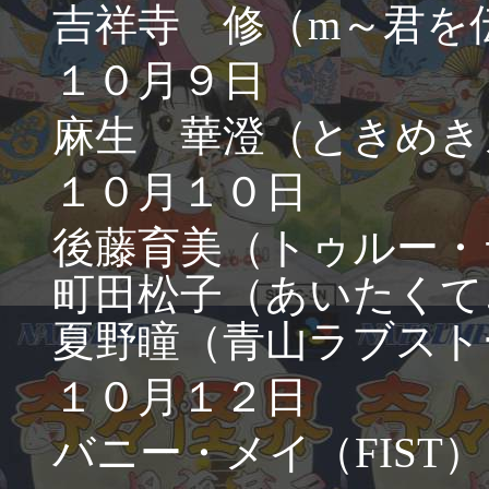
吉祥寺 修（m～君を
１０月９日
麻生 華澄（ときめき
１０月１０日
後藤育美（トゥルー・
町田松子（あいたくて
夏野瞳（青山ラブスト
１０月１２日
バニー・メイ（FIST）