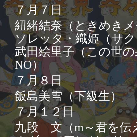
７月７日
紐緒結奈（ときめきメ
ソレッタ・織姫（サク
武田絵里子（この世の
NO）
７月８日
飯島美雪（下級生）
７月１２日
九段 文（m～君を伝