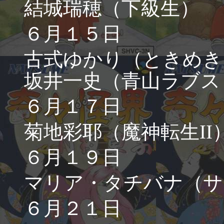
結城瑞穂（下級生）
６月１５日
古式ゆかり（ときめき
坂井一史（青山ラブス
６月１７日
菊地彩耶（魔神転生II
６月１９日
マリア・タチバナ（サ
６月２１日