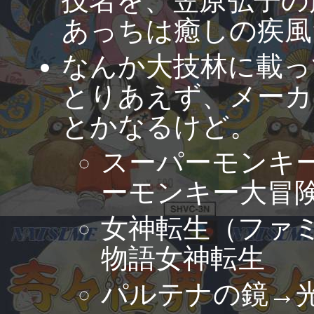
技名を、笠原弘子の
あっちは癒しの疾風
なんか大技林に載っ
とりあえず、メーカ
とかなるけど。
スーパーモンキ
ーモンキー大冒
女神転生（ファ
物語女神転生
パルテナの鏡→