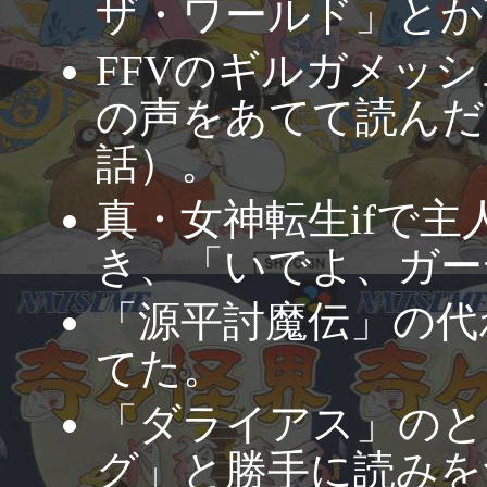
ザ・ワールド」とか
FFVのギルガメッ
の声をあてて読んだ
話）。
真・女神転生ifで
き、「いでよ、ガー
「源平討魔伝」の代
てた。
「ダライアス」のときに
グ」と勝手に読みを