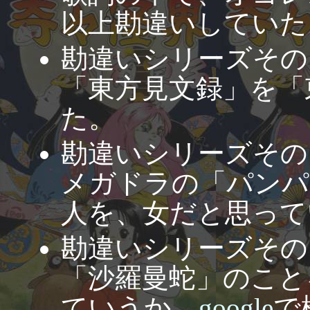
以上勘違いしていた
勘違いシリーズその
「東方見文録」を「
た。
勘違いシリーズその
メガドラの「パンパ
人を、女だと思って
勘違いシリーズその
「沙羅曼蛇」のこと
ていうか、
google
で