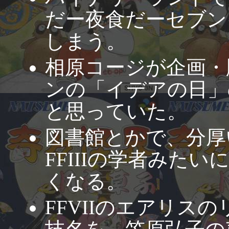
だー夜食だーセブン
しまう。
相原コージが企画・
ンの「イデアの日」
と思っていた。
図書館とかで、分厚
FFIIIの学者みた
くなる。
FFVIIのエアリス