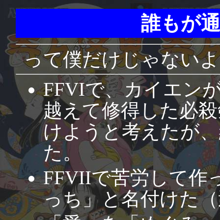
誰もが
って僕だけじゃないよ
FFVIで、カイエ
越えて修得した必殺
けようと考えたが、
た。
FFVIIで苦労して
っち」と名付けた（