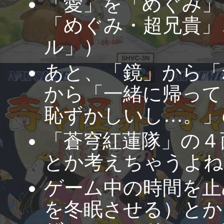
「愛」を「めぐみ」
「めぐみ・超兄貴」
ル」）
あと、「鏡」から「
から「一緒に帰って
恥ずかしいし…。」
「蒼穹紅蓮隊」の４
とか考えちゃうよね
ゲーム中の時間を止
を冬眠させる）とか