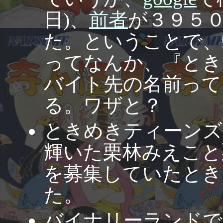
日)、
前者
が３９５
た。ということで、
ってなんか、『とき
バイト先の名前って
る。ワザと？
ときめきティーンズ
輝いた栗林みえこと
を募集していたとき
た。
バイナリーランドで