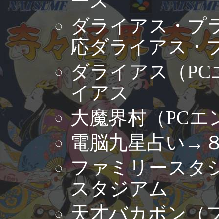
ース
ダライアス・プ
応ダライアス・
ダライアス（P
イアス
大魔界村（PCエ
電脳九星占い→
ファミリースタ
スタジアム
天才バカボン（