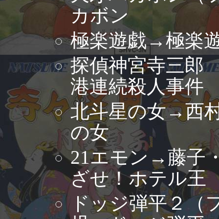
カボン
極楽遊戯→極楽
探偵神宮寺三郎
港連続殺人事件
北斗星の女→西
の女
21エモン→藤子
ざせ！ホテル王
ドッジ弾平２（