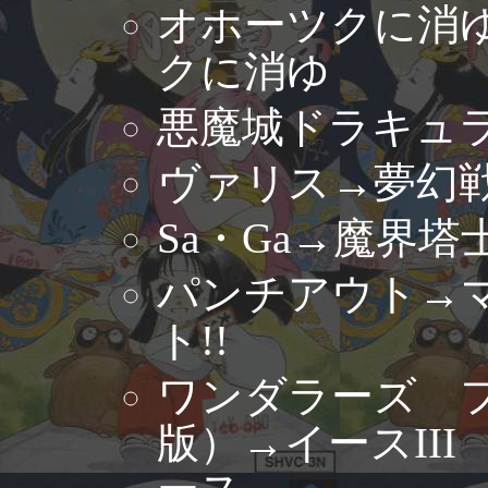
オホーツクに消
クに消ゆ
悪魔城ドラキュラI
ヴァリス→夢幻
Sa・Ga→魔界塔士
パンチアウト→
ト!!
ワンダラーズ 
版）→イースII