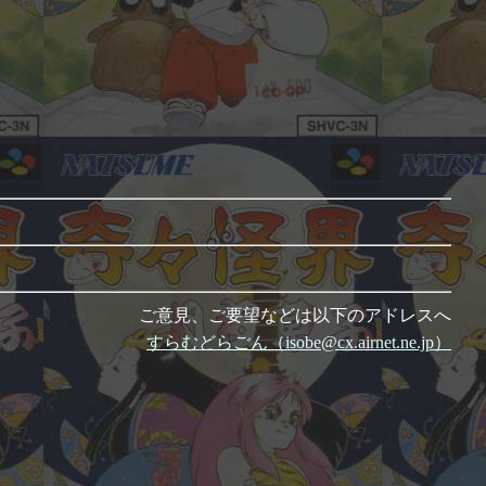
ご意見、ご要望などは以下のアドレスへ
すらむどらごん（isobe@cx.airnet.ne.jp）