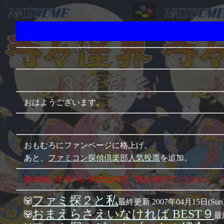
おはようございます。
おもむろにファンページに格上げ。
あと、
ファミコン探偵倶楽部人気投票
を追加。
基本的にネタバレ大大なので、気を付けてください。
ファミ探２と私
最終更新 2007年04月15日(Sun
おまえらさえいなければ BEST９
最終