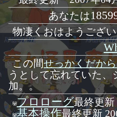
1859
あなたは
物凄くおはようござい
Wh
この間
せっかくだから
うとして忘れていた、
加。。
プロローグ
最終更新 1
基本操作
最終更新 200