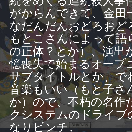
続をめぐる連続殺人事
がからんできて、金田
なだんだんおどろおど
もとこさんによって語
の正体？とか）、演出
憶喪失で始まるオープ
サブタイトルとか、で
音楽もいい（もと子さ
か）ので、不朽の名作
クシステムのドライブ
なりピンチ。