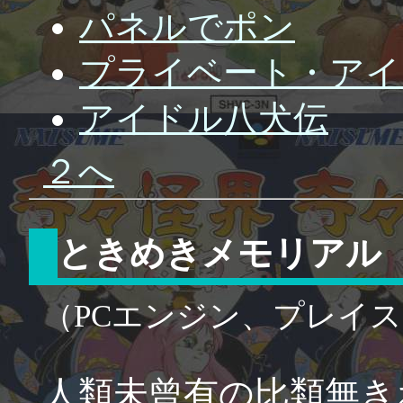
パネルでポン
プライベート・アイ
アイドル八犬伝
２へ
ときめきメモリアル
（PCエンジン、プレイ
人類未曾有の比類無き