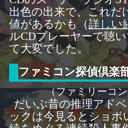
出色の出来で、これだ
値があるかも（
詳しい
ルCDプレーヤーで聴
て大変でした。
ファミコン探偵倶楽
（ファミリーコン
だいぶ昔の推理アドベ
ックは今見るとショボ