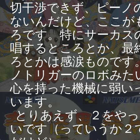
切干渉できず、ピーノ
ないんだけど、ここが
ろです。特にサーカス
唱するところとか、最
ろとかは感涙ものです。T
ノトリガーのロボみた
心を持った機械に弱い
います。
とりあえず、２をやっ
いです（っていうか２