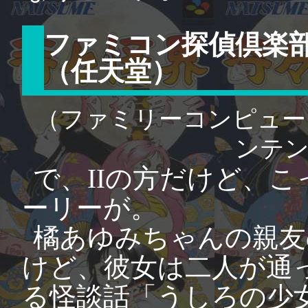
ファミコン探偵倶楽部P
（任天堂）
（ファミリーコンピュー
ンテ
で、IIの方だけど、
ーリーが。
橘あゆみちゃんの親友
けど、彼女は二人が通
る怪談話「うしろの少