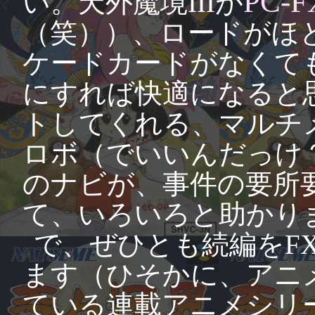
PC-F
い。天外魔境IIIが
（笑））、ロードがほ
ケードカードがなくて
にすれば快適になると
トしてくれる、マルチ
ロボ（でいいんだっけ
のナビが、事件の要所
て、いろいろと助かり
で、ぜひとも続編をF
ます（ひそかに、アニメ
ている連載アニメシリ