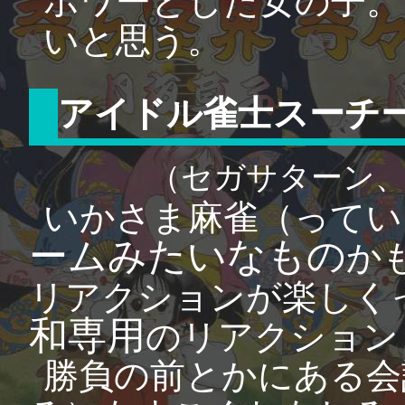
ホワーとした女の子。
いと思う。
アイドル雀士スーチ
（セガサターン
いかさま麻雀（ってい
ームみたいなもの
か
リアクションが楽しく
和専用
のリアクション
勝負の前とかにある会