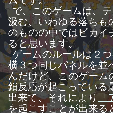
で、このゲームは、テ
汲む、いわゆる落ちも
のものの中ではピカイ
ると思います。
ゲームのルールは２つ
横３つ同じパネルを並
んだけど、このゲーム
鎖反応が起こっている
出来て、それにより
「
を起こすことが出来る