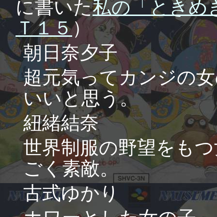
に書いた
私の「ときめ
Ｔ１５
）
朝日奈夕子
超元気ってカンジの女
いいと思う。
紐緒結奈
世界制服の野望をもつ
ごく素敵。
古式ゆかり