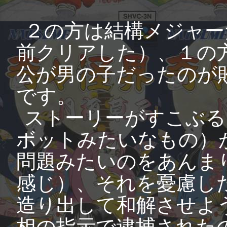
２の方は結構メジャー
前クリアした）、１の
公が男の子だったのが
です。
ストーリーがすこぶる
ボットみたいなもの）
問題みたいのをあんま
感じ）、それを憂慮し
造り出して和解させよ
相の指示で逮捕された