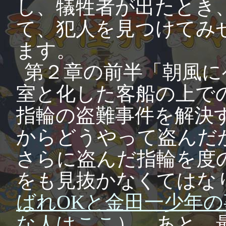
し、犠牲者が出たとき
て、犯人を見つけてみ
ます。
第２章の前半「朝風に
室と化した客船の上で
指輪の盗難事件を解決
からどうやって盗んだ
さらに盗んだ指輪を度
をも見抜かなくてはな
ばれOKと金田一少年の
な人はここ
）。あと、