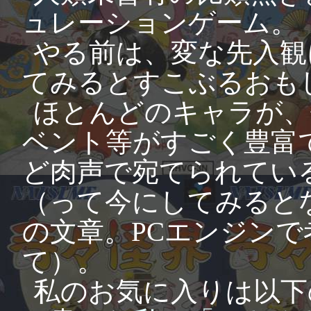
ュレーションゲーム。
やる前は、変な先入観
てみるとすこぶるおも
ほとんどのキャラが、
ベント等がすごく豊富
ど肉声で宛てられてい
（って今にしてみると
の文章。PCエンジン
て）。
私のお気に入りは以下