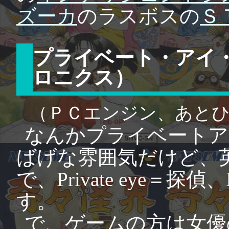
ズーカ
のラスボスの
Ｓ
プライベート・アイ・
ロニクス）
（ＰＣエンジン、あと
なんかプライベートア
ばげな雰囲気だけど、英語のス
で、Private eye＝
す。
で、ゲームの方は女優