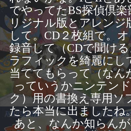
でやってたBS探偵倶
リジナル版とアレンジ
して。CD２枚組で。オリ
録音して（CDで聞け
ラフィックを綺麗にし
当ててもらって（なん
っていうかニンテンド
ク）用の書換え専用ソ
たら本当に出ましたね
あと、なんか知らんが