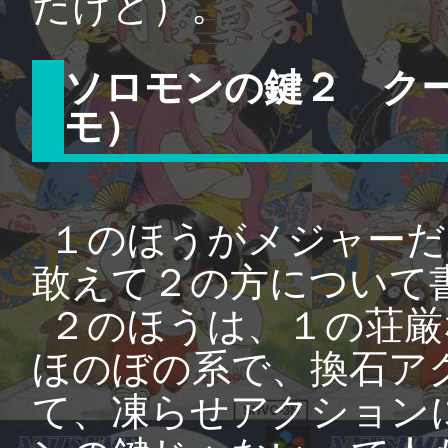
だけど）。
ソロモンの鍵２ ク
モ）
１のほうがメジャーだ
敢えて２の方について
２のほうは、１の荘厳
ほのぼの系で、換石ア
て、凍らせアクション