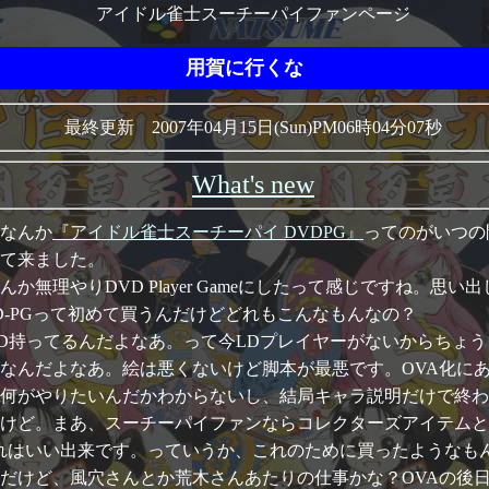
アイドル雀士スーチーパイファンページ
用賀に行くな
最終更新 2007年04月15日(Sun)PM06時04分07秒
What's new
なんか
『アイドル雀士スーチーパイ DVDPG』
ってのがいつの
て来ました。
んか無理やりDVD Player Gameにしたって感じですね
-PGって初めて買うんだけどどれもこんなもんなの？
LD持ってるんだよなあ。って今LDプレイヤーがないからちょう
なんだよなあ。絵は悪くないけど脚本が最悪です。OVA化に
何がやりたいんだかわからないし、結局キャラ説明だけで終わ
けど。まあ、スーチーパイファンならコレクターズアイテムと
れはいい出来です。っていうか、これのために買ったようなも
だけど、風穴さんとか荒木さんあたりの仕事かな？OVAの後