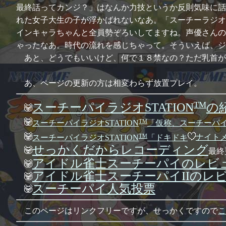
最終話ってカンジ？」はなんか力技というか反則気味に話
れた女子大生の子が浮かばれないなあ。「スーチーラジオ
インキャラちゃんと全員勢ぞろいしてますね。声優さんの
ゃったなあ。時代の流れを感じちゃって。そういえば、
あと、どうでもいいけど、何で１８禁なの？ただ乳首が
あ、ページの更新の方は相変わらず放置プレイ。
TM
スーチーパイラジオSTATION
の
TM
スーチーパイラジオSTATION
「仮称、スーチーパ
TM
スーチーパイラジオSTATION
「ドキドキ
ナイトメ
せっかくだからレコーディング
最終更
アイドル雀士スーチーパイのレビ
アイドル雀士スーチーパイIIのレ
スーチーパイ人気投票
このページはリンクフリーですが、せっかくですので
こ