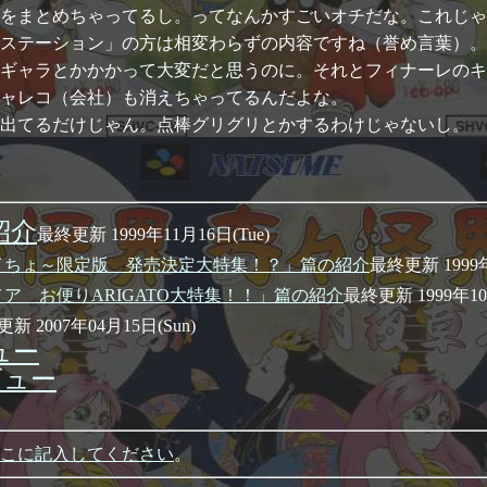
をまとめちゃってるし。ってなんかすごいオチだな。これじゃ
ステーション」の方は相変わらずの内容ですね（誉め言葉）。
ギャラとかかかって大変だと思うのに。それとフィナーレのキ
ジャレコ（会社）も消えちゃってるんだよな。
出てるだけじゃん。点棒グリグリとかするわけじゃないし。
紹介
最終更新 1999年11月16日(Tue)
イちょ～限定版 発売決定大特集！？」篇の紹介
最終更新 1999年
ア お便りARIGATO大特集！！」篇の紹介
最終更新 1999年10
新 2007年04月15日(Sun)
ュー
ビュー
こに記入してください
。