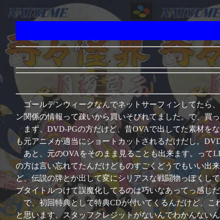
ゴールデンウィークなんでネットサーフィンしてたら、
ン関係の情報って疎いから買いそびれてました。で、買っ
まず、DVD-PGの方だけど、昔OVAで出してた素材をな
も元アニメが適当にショートカットされるだけだし。DVD
あと、元のOVAをそのまま見ることも出来ます。って
の方は言い忘れてたんだけどものすごくどうでもいい出来
ど、伝説の牌とか出して変にシリアスな戦闘物っぽくして
ブタイトルつけて誤魔化してるのは巧いなあってっ感じだ
で、初回特典として特典CDが付いてくるんだけど、こ
と思います。スタッフクレジットがないんでわかんないん