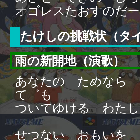
オゴレスたおすのだー
たけしの挑戦状（タ
雨の新開地（演歌）
あなたの ためなら 
て゛も
ついてゆける わたし
せつない おもいを 