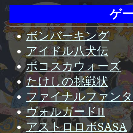
ゲ
ボンバーキング
アイドル八犬伝
ボコスカウォーズ
たけしの挑戦状
ファイナルファンタ
ヴォルガードII
アストロロボSASA