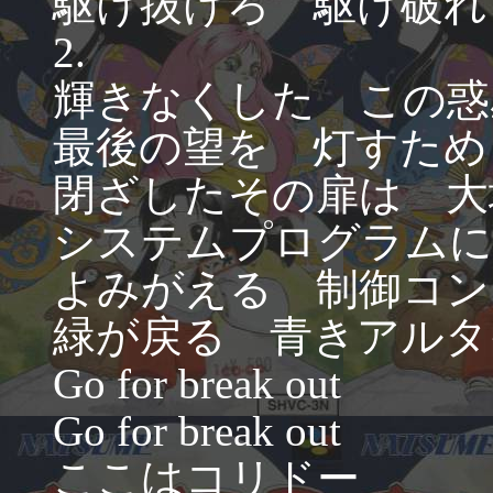
駆け抜けろ 駆け破れ
2.
輝きなくした この惑
最後の望を 灯すため
閉ざしたその扉は 大
システムプログラムに
よみがえる 制御コン
緑が戻る 青きアルタ
Go for break out
Go for break out
ここはコリドー