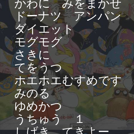
かわに みをまかせ
ドーナツ アンパン
ダイエット
モグモグ
さきに
てをうつ
ホエホエむすめです
みのる
ゆめかつ
うちゅう １
しげき てきよー