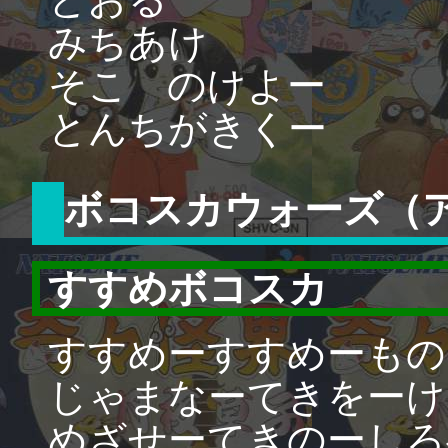
みちあけ
そこ のけよー
とんちがきくー
ボコスカウォーズ（
すすめボコスカ
すすめーすすめーもの
じゃまなーてきをーけ
めざせーてきのーしろ