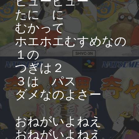
ヒューヒュー
たに に
むかって
ホエホエむすめなの
１の
つぎは２
３は パス
ダメなのよさー
おねがいよねえ
おねがいよねえ