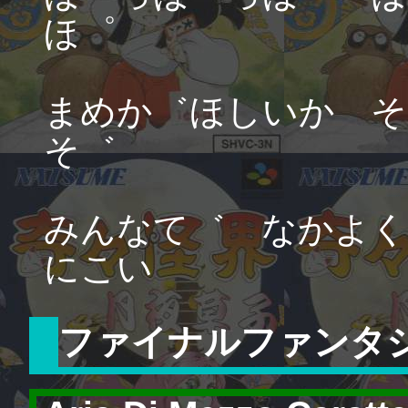
ほ゜
まめか゛ほしいか そ
そ゛
みんなて゛ なかよく
にこい
ファイナルファンタジ