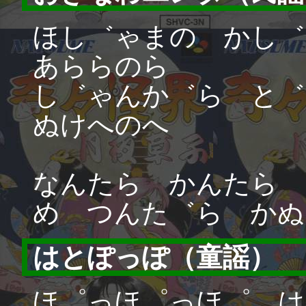
ほし゛ゃまの かし゛
あららのら
し゛ゃんか゛ら と゛
ぬけへのへ
なんたら かんたら 
め つんた゛ら かぬ
はとぽっぽ（童謡）
ほ゜っほ゜っほ゜ は