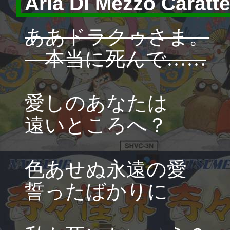
Aria Di Mezzo Cara
ああドラクゥさま。
本当に死んで……
愛しのあなたは
遠いところへ？
色あせぬ永遠の愛
誓ったばかりに