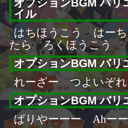
オプションBGM バ
イル
はちほうこう はーち
たら ろくほうこう
オプションBGM バ
れーざー つよいぞれ
オプションBGM バ
ばりやーーー Ahー