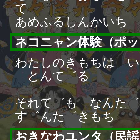
て
あめふるしんかいち
ネコニャン体験（ポッ
わたしのきもちは い
とんて゛る
それて゛も なんた゛
す゛んた゛きもち
おきなわユンタ（民謡