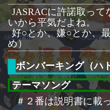
JASRACに許諾取っ
いから平気だよね。
好○とか、嫌○とか、
め）
ボンバーキング（ハ
テーマソング
＃２番は説明書に載