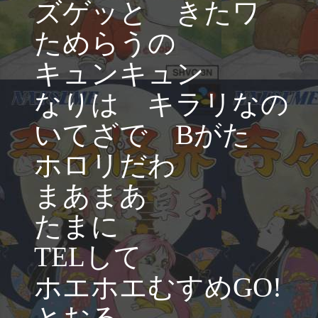
ズゲッと きたワ
ためらうの
キュンキュン
なりは キラリなの
いてざで Bがた
ホロリだわ
まあまあ
たまに
TELして
ホエホエむすめGO!
とおる