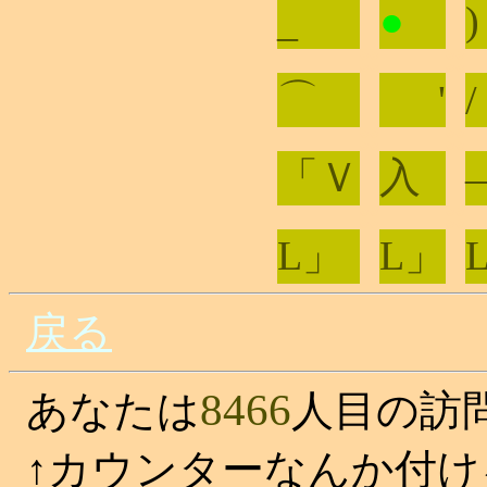
_
●
◎◎
◎◎
◎◎
◎◎
⌒
'
/
◎◎
◎◎
◎◎
◎◎
「Ｖ
入
◎◎
◎◎
◎◎
◎◎
L」
L」
戻る
8466
あなたは
人目の訪
↑カウンターなんか付