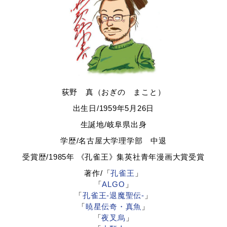
荻野 真（おぎの まこと）
出生日/1959年5月26日
生誕地/岐阜県出身
学歴/名古屋大学理学部 中退
受賞歴/1985年 《孔雀王》集英社青年漫画大賞受賞
著作/「
孔雀王
」
「
ALGO
」
「
孔雀王-退魔聖伝-
」
「
暁星伝奇・真魚
」
「
夜叉烏
」