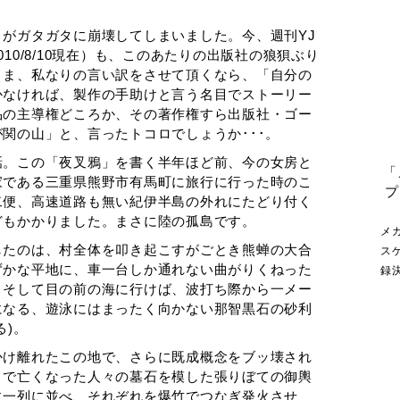
がガタガタに崩壊してしまいました。今、週刊YJ
10/8/10現在）も、このあたりの出版社の狼狽ぶり
。ま、私なりの言い訳をさせて頂くなら、「自分の
かなければ、製作の手助けと言う名目でストーリー
品の主導権どころか、その著作権すら出版社・ゴー
関の山」と、言ったトコロでしょうか･･･。
話。この「夜叉鴉」を書く半年ほど前、今の女房と
「
家である三重県熊野市有馬町に旅行に行った時のこ
プ
二便、高速道路も無い紀伊半島の外れにたどり付く
どもかかりました。まさに陸の孤島です。
メ
したのは、村全体を叩き起こすがごとき熊蝉の大合
ス
ずかな平地に、車一台しか通れない曲がりくねった
録
。そして目の前の海に行けば、波打ち際から一メー
になる、遊泳にはまったく向かない那智黒石の砂利
る)。
かけ離れたこの地で、さらに既成概念をブッ壊され
々で亡くなった人々の墓石を模した張りぼての御輿
に一列に並べ、それぞれを爆竹でつなぎ発火させ