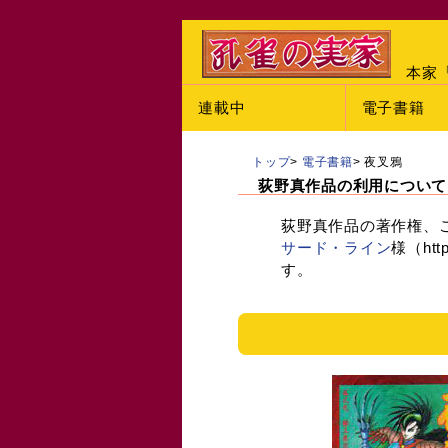
本家
連載中
電子書籍
トップ
>
電子書籍
>
夜叉鴉
荻野真作品の利用について
荻野真作品の著作権、
サード・ライン
様（http
す。