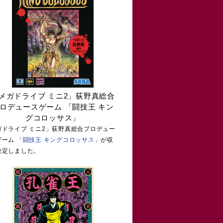
メガドライブ ミニ2」荻野真総合
ロデュースゲーム 「闘技王 キン
グコロッサス」
ガドライブ ミニ2」荻野真総合プロデュー
ゲーム
「闘技王 キングコロッサス」
が収
決定しました。