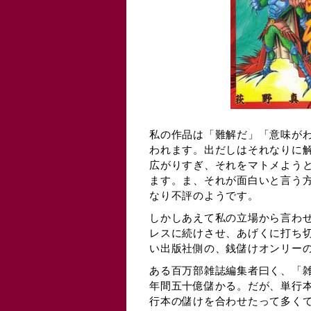
私の作品は「難解だ」「意味が
われます。出だしはそれなりに
広がりすぎ、それをマトメよう
ます。ま、それが面白いと言う
なり不評のようです。
しかしあえて私の立場から言わ
レスに続けさせ、あげくに打ち
い出版社側の、銭儲けオンリー
ある百万部雑誌編集者曰く、「
年間五十億儲かる。だが、単行
行本の儲けを合わせたって多く