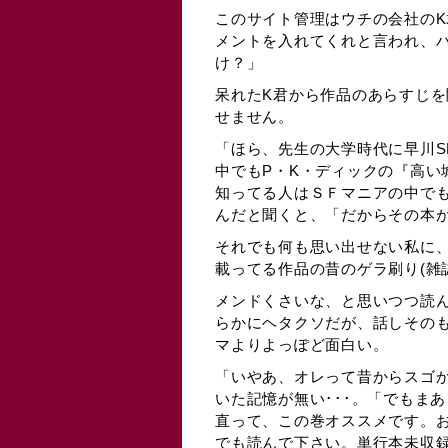
このサイト管理はウチの会社のK
メントを入れてくれと言われ、
け？」
呆れたK君から作品のあらすじ
せません。
「ほら、先生の大学時代に早川S
中でもP・K・ディックの『高い
知ってる人はＳＦマニアの中で
んだと聞くと、「だからその本
それでも何も思い出せない私に
載ってる作品の昔のゲラ刷り(雑
メンドくさいな、と思いつつ読
らかにヘタクソだが、話しそのも
マよりよっぽど面白い。
「いやあ、オレって昔からスゴ
いた記憶が無い･･･。「でもま
直って、この巻オススメです。
でも読んで下さい。単行本未収録