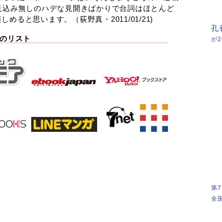
見込み無しのハデな見開きばかりで台詞はほとんど
ると思います。（荻野真・2011/01/21)
孔
のリスト
が
第
全