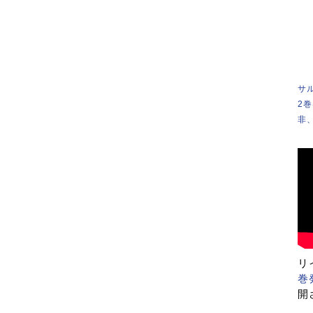
サ
2
非
リ
巻
開