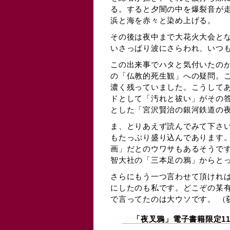
る。すると夕闇の中を爆裂音が
浜と海を赤々と染め上げる。
その後は夜中まで大花火大会と
いさっぱり波にさらわれ、いつ
この出来事でハタと気付いたの
の「仏教的死生観」への疑問。
濃く残っていました。こうして
ドとして「汚れと祓い」がその
とした「宮沢賢治の銀河鉄道の夜
ま、とりあえず読んでみて下さ
もたっぷり盛り込んであります
画」だとのウワサもあるそうです
智大社の「三本足の鴉」からと
さらにもう一つ言わせて頂けれ
にしたのも私です。どこぞの某
で言ってたのは大ウソです。 （荻野真
「夜叉鴉」電子書籍限定1