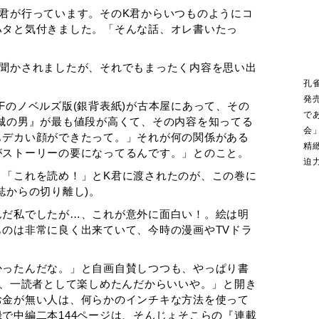
君が行っています。そのK君からいつものようにコ
ハタと気付きました。「そんな話、オレ書いたっ
を聞かされましたが、それでもまったく内容を思い出
孔
発
Fのノベルズ版(銀背表紙)が古本屋にあって、その
で
城の男』が最も値段が高くて、その内容を知ってる
会
もデカい顔ができたって。」それが何の関係がある
精
がストーリーの要になってるんです。」とのこと。
迫
、「これを読め！」とK君に渡されたのが、この巻に
誌からの切り離し)。
んだ私でしたが…、これが意外に面白い！。絵は明
のは非常に良く出来ていて、今時の漫画やTVドラ
かったんだな。」と自画自賛しつつも、やっぱり書
あ、一読者として楽しめたんだからいいや。」と開き
お金が無い人は、何らかのインチキな方法を使って
で中編二本144ページは、そんじょそこらの『連載