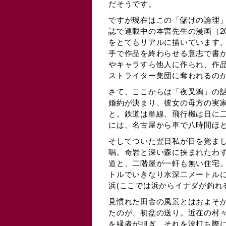
だそうです。
ですが現在はこの「儲けの論理」
誌で連載中の本宮先生の漫画（20
をとてもリアルに描いています
手で作品を終わらせる意志で書
やキャラすら他人に作られ、作
ストライター集団に奪われるのが
さて、ここからは「夜叉鴉」の
婚約が決まり、彼女の母方の実
と。鉄道は単線、飛行機は日に
には、名古屋から車で八時間ほ
そしてついた翌日私が目を覚ま
唱。奇岩と深い森に挟まれたわ
道と、二階屋が一軒も無い住宅
トルでいきなり水深二メートル
浜(ここでは浜からイナダが釣れ
見慣れた田舎の風景とはおよそ
たのが、初盆の送り。近在の村
を縁者が担ぎ、それを波打ち際