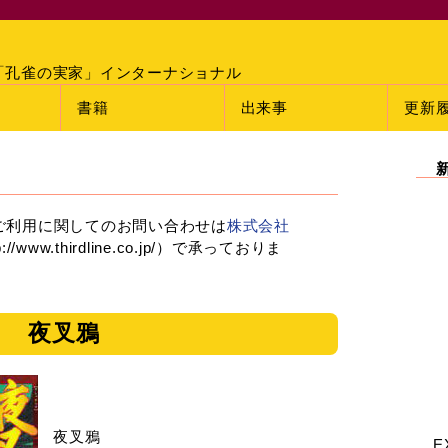
「孔雀の実家」インターナショナル
書籍
出来事
更新
ご利用に関してのお問い合わせは
株式会社
://www.thirdline.co.jp/）で承っておりま
夜叉鴉
夜叉鴉
E