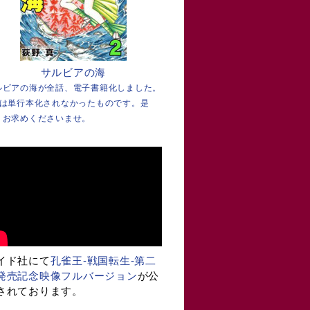
サルビアの海
ルビアの海が全話、電子書籍化しました。
巻は単行本化されなかったものです。是
、お求めくださいませ。
イド社にて
孔雀王-戦国転生-第二
発売記念映像フルバージョン
が公
されております。