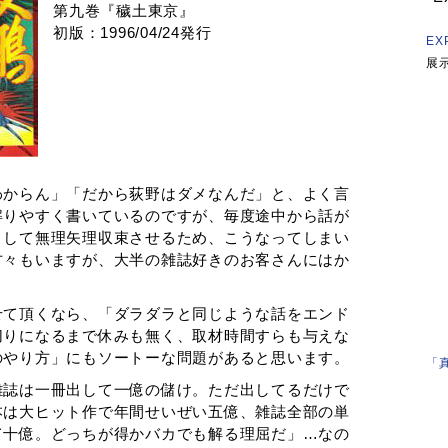
第九巻『穢土東京』
初版：1996/04/24発行
EX
展
わからん」「だから荻野はダメなんだ」と、よく言
解りやすく書いているのですが、毎度途中から話が
として無理矢理収束させるため、こうなってしまい
方々もいますが、大半の雑誌好きのお客さんにはか
せて頂くなら、「ダラダラと同じような話をエンド
切りになるまで休みも無く、取材時間すらも与えな
のやり方」にもソートーな問題があると思います。
「
雑誌は一冊出して一億の儲け。ただ出してるだけで
本は大ヒット作で年間せいぜい五億、雑誌全部の単
て十億。どっちが得かバカでも解る理屈だ」…なの