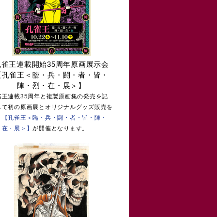
孔雀王連載開始35周年原画展示会
【孔雀王＜臨・兵・闘・者・皆・
陣・烈・在・展＞】
雀王連載35周年と複製原画集の発売を記
して初の原画展とオリジナルグッズ販売を
う
【孔雀王＜臨・兵・闘・者・皆・陣・
・在・展＞】
が開催となります。