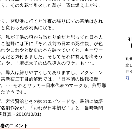
走り、その火花で引火した墓が一斉に燃え上がり、
なり、翌朝浜に行くと昨夜の張りぼての墓地はきれ
もと変わらぬ砂利浜に戻る。
が、私が子供の頃から当たり前だと思ってた日本人
ここ熊野には正に「それ以前の日本の死生観」が色
あれやこれやと歴史の本を調べていくと、キーワー
答えだと気付きました。そしてそれに答えを出そう
孔
」や、「聖徳太子の仏教導入のワケ」も･･･。
念
行
い。導入は解りやすくしてありますし、アクション
烈
。某新宿二丁目的解釈では、「日本初の性転換漫
。･･･それとサッカー日本代表のマークも、熊野那
ったそうです。
ば、宮沢賢治とその妹のエピソードを、最初に物語
有名劇作家が、「おれが日本初だ！」と、当時新聞
・2010/10/01)
1巻のコメント