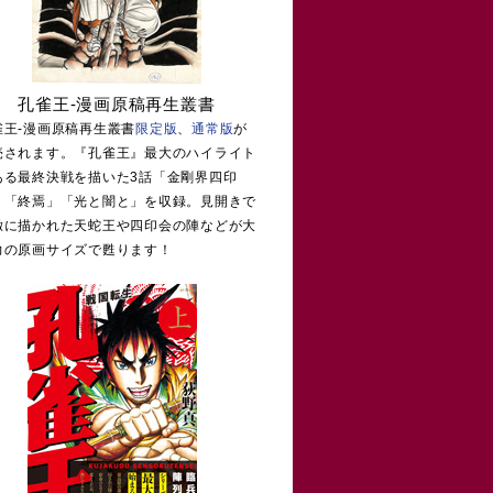
孔雀王-漫画原稿再生叢書
雀王-漫画原稿再生叢書
限定版
、
通常版
が
売されます。『孔雀王』最大のハイライト
ある最終決戦を描いた3話「金剛界四印
」「終焉」「光と闇と」を収録。見開きで
緻に描かれた天蛇王や四印会の陣などが大
力の原画サイズで甦ります！