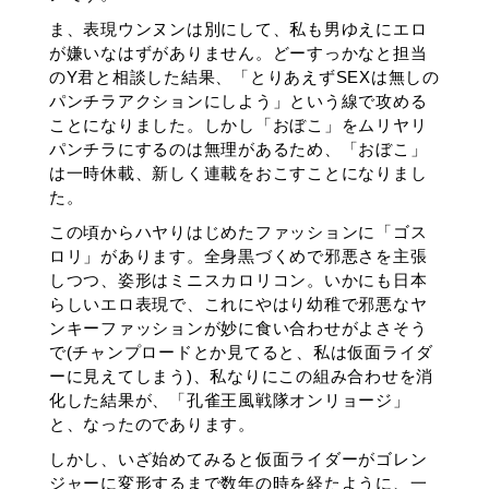
ま、表現ウンヌンは別にして、私も男ゆえにエロ
が嫌いなはずがありません。どーすっかなと担当
のY君と相談した結果、「とりあえずSEXは無しの
パンチラアクションにしよう」という線で攻める
ことになりました。しかし「おぼこ」をムリヤリ
パンチラにするのは無理があるため、「おぼこ」
は一時休載、新しく連載をおこすことになりまし
た。
この頃からハヤりはじめたファッションに「ゴス
ロリ」があります。全身黒づくめで邪悪さを主張
しつつ、姿形はミニスカロリコン。いかにも日本
らしいエロ表現で、これにやはり幼稚で邪悪なヤ
ンキーファッションが妙に食い合わせがよさそう
で(チャンプロードとか見てると、私は仮面ライダ
ーに見えてしまう)、私なりにこの組み合わせを消
化した結果が、「孔雀王風戦隊オンリョージ」
と、なったのであります。
しかし、いざ始めてみると仮面ライダーがゴレン
ジャーに変形するまで数年の時を経たように、一