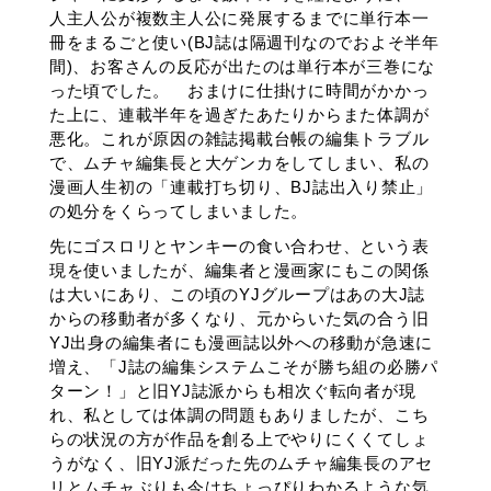
人主人公が複数主人公に発展するまでに単行本一
冊をまるごと使い(BJ誌は隔週刊なのでおよそ半年
間)、お客さんの反応が出たのは単行本が三巻にな
った頃でした。 おまけに仕掛けに時間がかかっ
た上に、連載半年を過ぎたあたりからまた体調が
悪化。これが原因の雑誌掲載台帳の編集トラブル
で、ムチャ編集長と大ゲンカをしてしまい、私の
漫画人生初の「連載打ち切り、BJ誌出入り禁止」
の処分をくらってしまいました。
先にゴスロリとヤンキーの食い合わせ、という表
現を使いましたが、編集者と漫画家にもこの関係
は大いにあり、この頃のYJグループはあの大J誌
からの移動者が多くなり、元からいた気の合う旧
YJ出身の編集者にも漫画誌以外への移動が急速に
増え、「J誌の編集システムこそが勝ち組の必勝パ
ターン！」と旧YJ誌派からも相次ぐ転向者が現
れ、私としては体調の問題もありましたが、こち
らの状況の方が作品を創る上でやりにくくてしょ
うがなく、旧YJ派だった先のムチャ編集長のアセ
リとムチャぶりも今はちょっぴりわかるような気