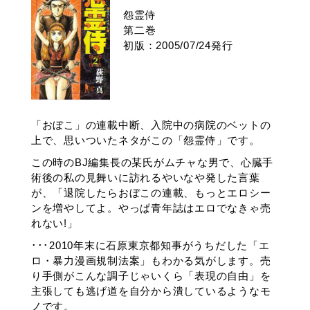
怨霊侍
第二巻
初版：2005/07/24発行
「おぼこ」の連載中断、入院中の病院のベットの
上で、思いついたネタがこの「怨霊侍」です。
この時のBJ編集長の某氏がムチャな男で、心臓手
術後の私の見舞いに訪れるやいなや発した言葉
が、「退院したらおぼこの連載、もっとエロシー
ンを増やしてよ。やっぱ青年誌はエロでなきゃ売
れない!」
･･･2010年末に石原東京都知事がうちだした「エ
ロ・暴力漫画規制法案」もわかる気がします。売
り手側がこんな調子じゃいくら「表現の自由」を
主張しても逃げ道を自分から潰しているようなモ
ノです。