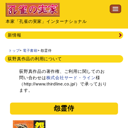
本家「孔雀の実家」インターナショナル
新情報
トップ
>
電子書籍
>
怨霊侍
荻野真作品の利用について
荻野真作品の著作権、ご利用に関してのお
問い合わせは
株式会社サード・ライン
様
（http://www.thirdline.co.jp/）で承っており
ます。
怨霊侍