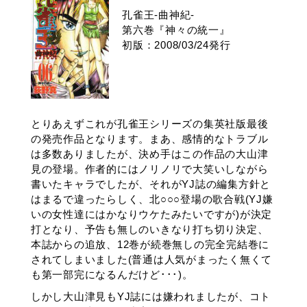
孔雀王-曲神紀-
第六巻『神々の統一』
初版：2008/03/24発行
とりあえずこれが孔雀王シリーズの集英社版最後
の発売作品となります。まあ、感情的なトラブル
は多数ありましたが、決め手はこの作品の大山津
見の登場。作者的にはノリノリで大笑いしながら
書いたキャラでしたが、それがYJ誌の編集方針と
はまるで違ったらしく、北○○○登場の歌合戦(YJ嫌
いの女性達にはかなりウケたみたいですが)が決定
打となり、予告も無しのいきなり打ち切り決定、
本誌からの追放、12巻が続巻無しの完全完結巻に
されてしまいました(普通は人気がまったく無くて
も第一部完になるんだけど･･･)。
しかし大山津見もYJ誌には嫌われましたが、コト