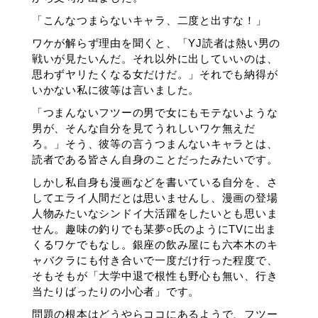
「こんなつまらないキャラ、二度と出すな！」
ワケが解らず理由を聞くと、「YJ読者は熱い男の
戦いが見たいんだ。それ以外に出していいのは、
思わずヤリたくなる女だけだ。」それでも納得が
いかない私に彼等は言いました。
「つまんないフツーの男で女にもモテないような
男が、そんな自分を見てうれしいワケ無えだ
ろ。」そう、彼等の言うつまんないキャラとは、
読者である皆さん自身のことだったみたいです。
しかし私自身も漫画などを書いている自分を、さ
してエライ人間だとは思いませんし、漫画の登場
人物みたいなシンドイ大活躍をしたいとも思いま
せん。趣味の釣りでも某夢○氏のようにTVに出ま
くるワケでもなし。銀座の飲み屋にも六本木のキ
ャバクラにも付き合いで一度だけ行った程度で、
そもそもが「大学中退で根性も野心も無い、行き
当たりばったりの小心者」です。
問題の根本はどうやらココにあるようで、フツー