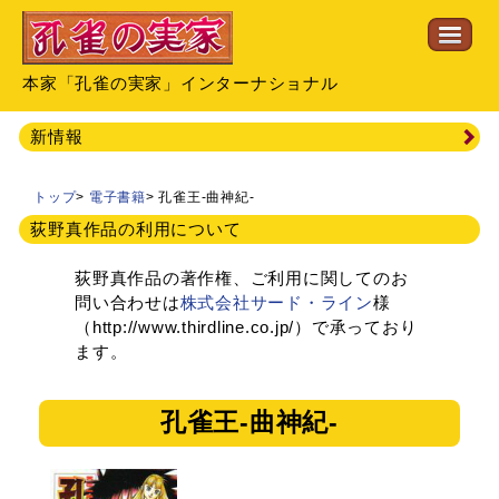
本家「孔雀の実家」インターナショナル
新情報
トップ
>
電子書籍
>
孔雀王-曲神紀-
荻野真作品の利用について
荻野真作品の著作権、ご利用に関してのお
問い合わせは
株式会社サード・ライン
様
（http://www.thirdline.co.jp/）で承っており
ます。
孔雀王-曲神紀-