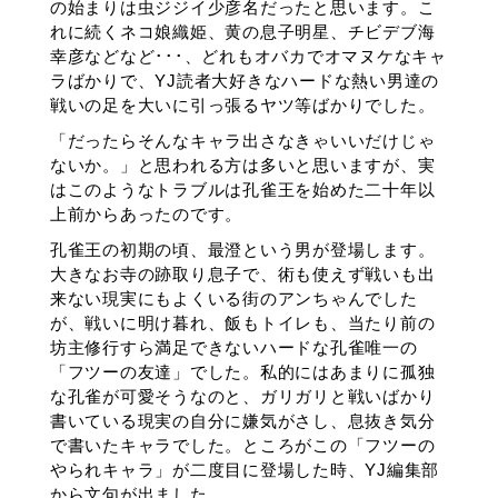
の始まりは虫ジジイ少彦名だったと思います。こ
れに続くネコ娘織姫、黄の息子明星、チビデブ海
幸彦などなど･･･、どれもオバカでオマヌケなキャ
ラばかりで、YJ読者大好きなハードな熱い男達の
戦いの足を大いに引っ張るヤツ等ばかりでした。
「だったらそんなキャラ出さなきゃいいだけじゃ
ないか。」と思われる方は多いと思いますが、実
はこのようなトラブルは孔雀王を始めた二十年以
上前からあったのです。
孔雀王の初期の頃、最澄という男が登場します。
大きなお寺の跡取り息子で、術も使えず戦いも出
来ない現実にもよくいる街のアンちゃんでした
が、戦いに明け暮れ、飯もトイレも、当たり前の
坊主修行すら満足できないハードな孔雀唯一の
「フツーの友達」でした。私的にはあまりに孤独
な孔雀が可愛そうなのと、ガリガリと戦いばかり
書いている現実の自分に嫌気がさし、息抜き気分
で書いたキャラでした。ところがこの「フツーの
やられキャラ」が二度目に登場した時、YJ編集部
から文句が出ました。