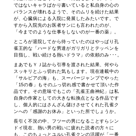
ではないキャラばかり書いていると私自身の心の
バランスが壊れるようで、そのムリを続けた結果
が、心臓病による入院に発展したみたいです。で
すから入院先のお医者サンにも言われたのが、
「今までのような仕事をしないのが一番の薬」。
ところが退院してから待っていたのはやっぱり孔
雀王的な「ハードな男達がガリガリとテッペンを
目指し、戦い続ける熱いドラマ」の依頼のみ･･･。
まあでもＹＪ誌から引導を渡された結果、何やら
スッキリとふっ切れた気もします。現在連載中の
「サルビアの海」も、スーパージャンプでやった
「15の春」もそのふっ切れ感で書かせて頂いた作
品です。その意味でもこの「孔雀王曲神紀」は私
自身の作家としての大きな転換点となる作品です
し、個人的にはさんざん儲けさせてくれた孔雀ク
ンへの「感謝のお休み」といった所でしょうか。
長引く不況の中、フツーの男になることすらシン
ドイ現在、熱い男の戦いに疲れた読者の方々に
も、このちょっとユルい孔雀クンの活躍が「一番