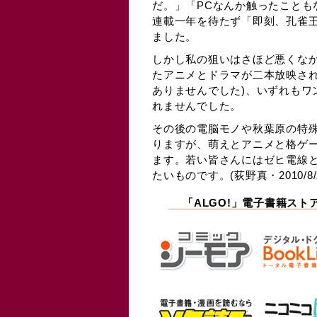
だ。」「PCなんか触ったことも
連載一年を待たず「即刻、孔雀
ました。
しかし私の狙いはさほど悪くな
たアニメとドラマが二本放映され
ありませんでした)、いずれもワ
れませんでした。
その後の電脳モノや秋葉原の特
りますが、萌えとアニメと格ゲ
ます。若い皆さんにはゼヒ電線
たいものです。(荻野真・2010/8/2
「ALGO!」電子書籍スト