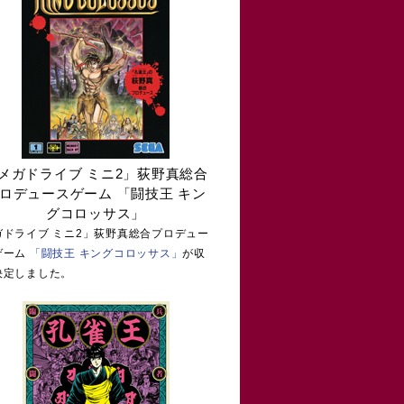
メガドライブ ミニ2」荻野真総合
ロデュースゲーム 「闘技王 キン
グコロッサス」
ガドライブ ミニ2」荻野真総合プロデュー
ゲーム
「闘技王 キングコロッサス」
が収
決定しました。