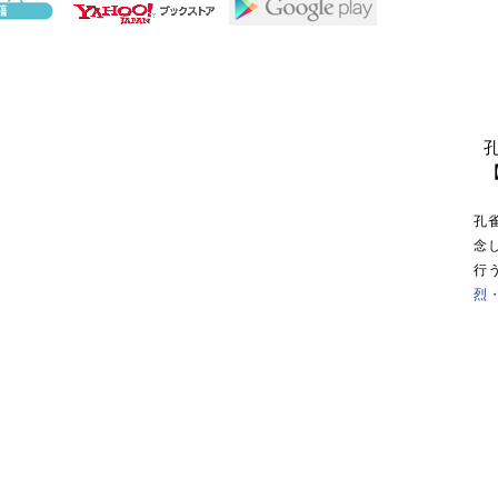
孔
念
行
烈