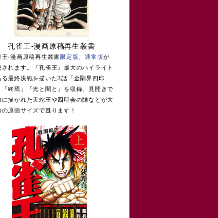
孔雀王-漫画原稿再生叢書
雀王-漫画原稿再生叢書
限定版
、
通常版
が
売されます。『孔雀王』最大のハイライト
ある最終決戦を描いた3話「金剛界四印
」「終焉」「光と闇と」を収録。見開きで
緻に描かれた天蛇王や四印会の陣などが大
力の原画サイズで甦ります！