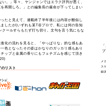
ない。」等々、ヤンジャンではエラク評判が悪く、
王を再開しろ。」との編集長の厳命が下ってしまい
かったと見えて、連載終了半年後には内容が酷似し
ましたが(いずれも某T谷プロで、私には何の告知
ンクールすらもたず打ち切り。文句を言う気にもな
殊進化の流れを見ると、「やっぱりな」的な感もあ
「
ー一色となったその姿はかなりのガッカリ感もあり
プ
とチップと金属の香りにもフェチズムを感じて頂き
0)
メ
ス
アのリスト
録