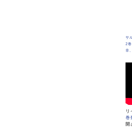
サ
2
非
リ
巻
開