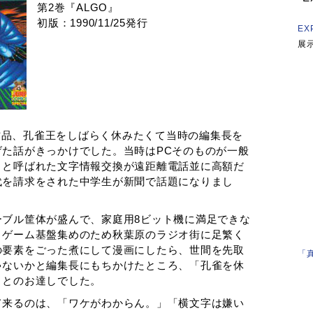
第2巻『ALGO』
初版：1990/11/25発行
EX
展
う作品、孔雀王をしばらく休みたくて当時の編集長を
た話がきっかけでした。当時はPCそのものが一般
トと呼ばれた文字情報交換が遠距離電話並に高額だ
代を請求をされた中学生が新聞で話題になりまし
ーブル筐体が盛んで、家庭用8ビット機に満足できな
、ゲーム基盤集めのため秋葉原のラジオ街に足繁く
の要素をごった煮にして漫画にしたら、世間を先取
「
ゃないかと編集長にもちかけたところ、「孔雀を休
」とのお達しでした。
て来るのは、「ワケがわからん。」「横文字は嫌い