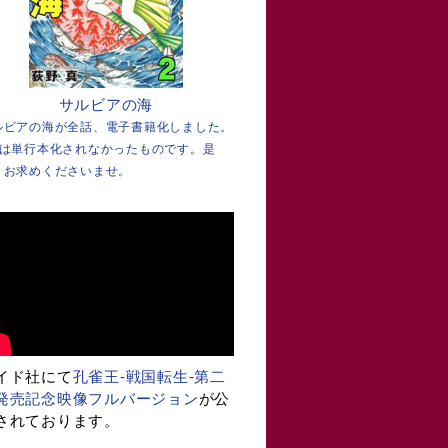
サルビアの海
ルビアの海が全話、電子書籍化しました。
巻は単行本化されなかったものです。是
、お求めくださいませ。
イド社にて
孔雀王-戦国転生-第二
発売記念映像フルバージョン
が公
されております。