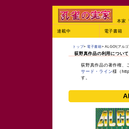
本家
連載中
電子書籍
トップ
>
電子書籍
>
ALGO!(アルゴ
荻野真作品の利用について
荻野真作品の著作権、
サード・ライン
様（http
す。
A