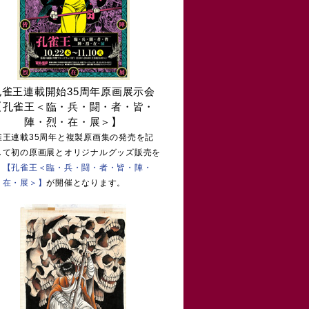
孔雀王連載開始35周年原画展示会
【孔雀王＜臨・兵・闘・者・皆・
陣・烈・在・展＞】
雀王連載35周年と複製原画集の発売を記
して初の原画展とオリジナルグッズ販売を
う
【孔雀王＜臨・兵・闘・者・皆・陣・
・在・展＞】
が開催となります。