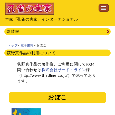
本家「孔雀の実家」インターナショナル
新情報
トップ
>
電子書籍
>
おぼこ
荻野真作品の利用について
荻野真作品の著作権、ご利用に関してのお
問い合わせは
株式会社サード・ライン
様
（http://www.thirdline.co.jp/）で承っており
ます。
おぼこ