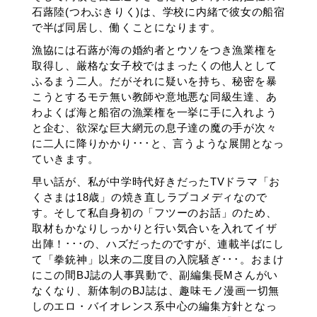
石蕗陸(つわぶきりく)は、学校に内緒で彼女の船宿
で半ば同居し、働くことになります。
漁協には石蕗が海の婚約者とウソをつき漁業権を
取得し、厳格な女子校ではまったくの他人として
ふるまう二人。だがそれに疑いを持ち、秘密を暴
こうとするモテ無い教師や意地悪な同級生達、あ
わよくば海と船宿の漁業権を一挙に手に入れよう
と企む、欲深な巨大網元の息子達の魔の手が次々
に二人に降りかかり･･･と、言うような展開となっ
ていきます。
早い話が、私が中学時代好きだったTVドラマ「お
くさまは18歳」の焼き直しラブコメディなので
す。そして私自身初の「フツーのお話」のため、
取材もかなりしっかりと行い気合いを入れてイザ
出陣！･･･の、ハズだったのですが、連載半ばにし
て「拳銃神」以来の二度目の入院騒ぎ･･･。おまけ
にこの間BJ誌の人事異動で、副編集長Mさんがい
なくなり、新体制のBJ誌は、趣味モノ漫画一切無
しのエロ・バイオレンス系中心の編集方針となっ