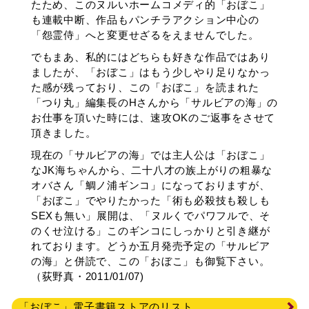
たため、このヌルいホームコメディ的「おぼこ」
も連載中断、作品もパンチラアクション中心の
「怨霊侍」へと変更せざるをえませんでした。
でもまあ、私的にはどちらも好きな作品ではあり
ましたが、「おぼこ」はもう少しやり足りなかっ
た感が残っており、この「おぼこ」を読まれた
「つり丸」編集長のHさんから「サルビアの海」の
お仕事を頂いた時には、速攻OKのご返事をさせて
頂きました。
現在の「サルビアの海」では主人公は「おぼこ」
なJK海ちゃんから、二十八才の族上がりの粗暴な
オバさん「鯛ノ浦ギンコ」になっておりますが、
「おぼこ」でやりたかった「術も必殺技も殺しも
SEXも無い」展開は、「ヌルくでパワフルで、そ
のくせ泣ける」このギンコにしっかりと引き継が
れております。どうか五月発売予定の「サルビア
の海」と併読で、この「おぼこ」も御覧下さい。
（荻野真・2011/01/07)
「おぼこ」電子書籍ストアのリスト