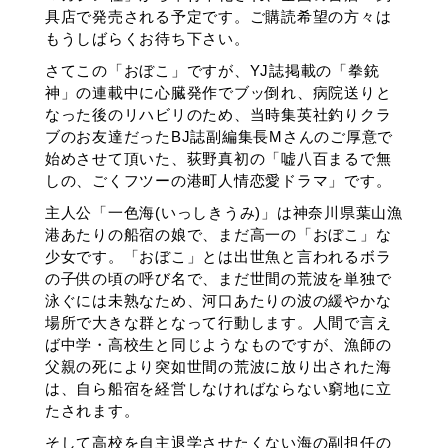
具店で発売される予定です。ご購読希望の方々は
もうしばらくお待ち下さい。
さてこの「おぼこ」ですが、YJ誌掲載の「拳銃
神」の連載中に心臓発作でブッ倒れ、病院送りと
なった後のリハビリのため、当時集英社釣りクラ
ブのお友達だったBJ誌副編集長Mさんのご厚意で
始めさせて頂いた、荻野真初の「嘘八百まるで無
しの、ごくフツーの港町人情恋愛ドラマ」です。
主人公「一色海(いっしきうみ)」は神奈川県葉山漁
港あたりの船宿の娘で、まだ高一の「おぼこ」な
少女です。「おぼこ」とは出世魚と言われるボラ
の子供の頃の呼び名で、まだ世間の荒波を単独で
泳ぐには未熟なため、河口あたりの波の緩やかな
場所で大きな群となって行動します。人間で言え
ば中学・高校生と同じようなものですが、漁師の
父親の死により突如世間の荒波に放り出された海
は、自ら船宿を経営しなければならない窮地に立
たされます。
そして高校を自主退学させたくない海の副担任の