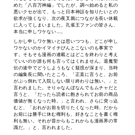
めた「八百万神編」でしたが、調べ始めると私の
悪いクセが出て、もっと日本神話を知りたいとの
欲求が強くなり、次の夜叉鴉につながる長い休載
に入ってしまいました。孔雀王ファンの皆さん、
本当に申しワケない…。
しかし申しワケ無いとは思いつつも、どこが申し
ワケないのかイマイチぴんとこないのも事実で
す。そもそも漫画の連載とはどこを終わりと考え
ていいのか誰も何も言ってはくれません。退魔聖
伝の途中でどうしようもなく疑惑が深まり、当時
の編集長に聞いたところ、「正直に言うと、お前
がぶっ倒れて入院しない限り終わりは無い。」と
言われました。そりゃなんぼなんでもムチャだと
言うと、「だったら読者に飽きられてお前の商品
価値が無くなった時。」と言われ、さらに突っ込
むと、「おれがお前を切りたくなった時。だから
お前には勝手に休む権利も、好きなことを書く権
利も無い。それが昔からもこれからも漫画界の常
識だ。」と、言われました。