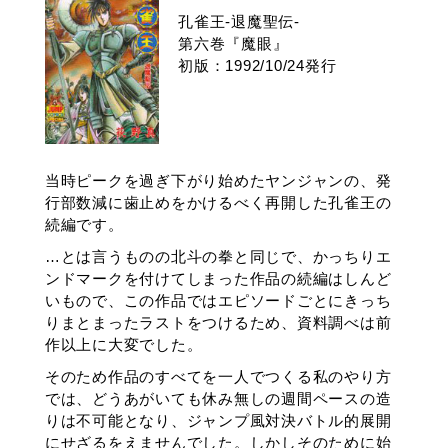
孔雀王-退魔聖伝-
第六巻『魔眼』
初版：1992/10/24発行
当時ピークを過ぎ下がり始めたヤンジャンの、発
行部数減に歯止めをかけるべく再開した孔雀王の
続編です。
…とは言うものの北斗の拳と同じで、かっちりエ
ンドマークを付けてしまった作品の続編はしんど
いもので、この作品ではエピソードごとにきっち
りまとまったラストをつけるため、資料調べは前
作以上に大変でした。
そのため作品のすべてを一人でつくる私のやり方
では、どうあがいても休み無しの週間ペースの造
りは不可能となり、ジャンプ風対決バトル的展開
にせざるをえませんでした。しかしそのために始