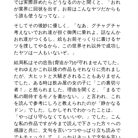
では実際辞めたらどうなるのかと聞くと、「おれ
が業界に回状を出す。お前はこんなヤツだからも
う誰も使うなってな。」
そしてその後妙に優しく、「なあ、グチャグチャ
考えないでおれ達が担ぐ御輿に乗れよ。話なんか
おれ達がつくるし、絵もお前そっくりに書けるヤ
ツを捜してやるから。この世界それ以外で成功し
たヤツは一人もいないぞ。」
結局私はその忠告(脅迫か?)が守れませんでした。
それゆえかこれ以後の作品もそれなりに売れまし
たが、大ヒットと大騒ぎされることもありません
でした。ある時は飲み屋の女の子に「この裏切り
者！」と怒られました。理由を聞くと、「まるで
私の期待するモノを書かない。」と言われ、これ
を読んで参考にしろと教えられたのが「静かなる
ドン」でした。しかしそれでわかったことは、
「やっぱり守らなくてもいいや。」でした。こん
な私の作品ですが今まで読んで下さった方々への
感謝と共に、文句を言いつつやっぱり立ち読みで
でもチェックして、しっかりネットで文句を言い