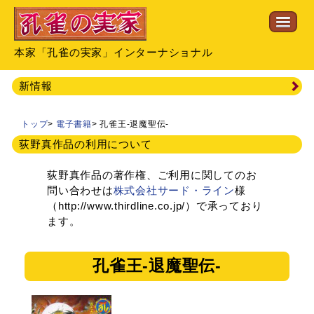
本家「孔雀の実家」インターナショナル
新情報
トップ
>
電子書籍
>
孔雀王-退魔聖伝-
荻野真作品の利用について
荻野真作品の著作権、ご利用に関してのお
問い合わせは
株式会社サード・ライン
様
（http://www.thirdline.co.jp/）で承っており
ます。
孔雀王-退魔聖伝-