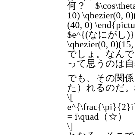
何？ $\cos\theta$
10) \qbezier(0, 0)
(40, 0) \en
$e^{(なにがし)}$って
\qbezier(0, 0)(
でしょ。なんで
って思うのは自
でも、その関係
た）れるのだ。$\t
\[
e^{\frac{\pi}{2}i
= i\quad（☆）
\]