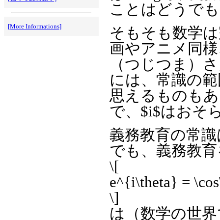
ことはどうでも
[More Informations]
そもそも数学は
画やアニメ同様
（つじつま）さ
には、常識の範
思えるものもあ
で、$i$はお
義務教育の常識は
でも、義務教育
\[
e^{i\theta} = \c
\]
は（数学の世界で