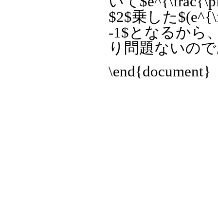
いて$e^{\frac
$2$乗した$(e^{\fra
-1$となるか
り問題ないので
\end{document}