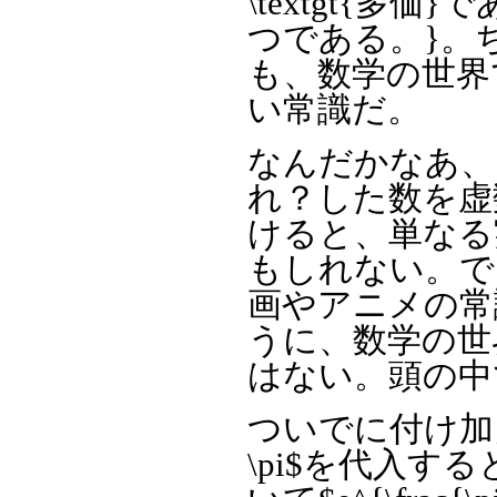
\textgt{多価
つである。}。ちなみ
も、数学の世界では$
い常識だ。
なんだかなあ、
れ？した数を虚数
けると、単なる
もしれない。で
画やアニメの常
うに、数学の世
はない。頭の中
ついでに付け加え
\pi$を代入すると