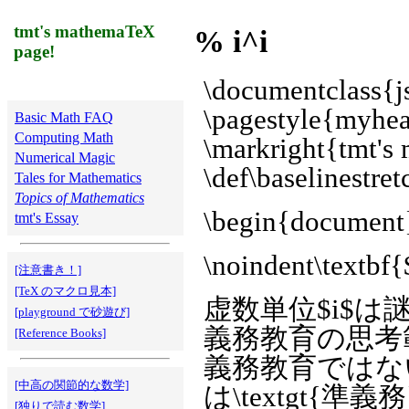
tmt's mathemaTeX
% i^i
page!
\documentclass{js
\pagestyle{myhe
Basic Math FAQ
Computing Math
\markright{tmt's
Numerical Magic
\def\baselinestre
Tales for Mathematics
Topics of Mathematics
\begin{document
tmt's Essay
\noindent\textbf{
[注意書き！]
[TeX のマクロ見本]
虚数単位$i$は謎
[playground で砂遊び]
義務教育の思考
[Reference Books]
義務教育ではな
[中高の関節的な数学]
は\textgt
[独りで読む数学]