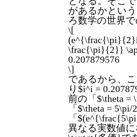
となる。そこで両
があるかという
ろ数学の世界で
\[
(e^{\frac{\pi}{2}
\frac{\pi}{2}} \
0.207879576
\]
であるから、こ
り$i^i = 0.20
前の「$\theta
「$\theta =
「$(e^{\frac{5
異なる実数値にな