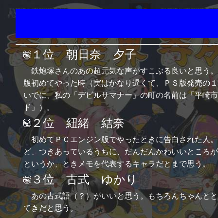
１位 朝日奈 夕子
鉄炮塚さんのあの超元気な声がすこぶる良いと思う。
版初めてやった時（実はかなり遅くて、ＰＳ版発売の１
いでに、私の「デビルサマナー」の町の名前は「平崎市
ド」）。
２位 紐緒 結奈
初めてＰＣエンジン版でやったときに告白された人。
ど、つきあっているうちに、だんだんかわいいところが
というか、ときメモを代表するキャラだとまで思う。
３位 古式 ゆかり
あの古式語（？）がいいと思う。もちろんちゃんとと
てきだと思う。