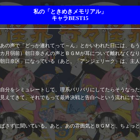
私の「ときめきメモリアル」
キャラBEST15
あの声で「どっか連れてって～ん」とかいわれた日には、もう
カ月弱前）朝日奈さんの声とＢＧＭが耳について離れなくなり
朝日奈区」になっている（あと、「アンジェリーク」は、主
自分をシミュレートして、理系バリバリにしてたらそうなった
見えてきて、それでもって最終決戦と告白へという流れにすご
ばさずに聞いている。あと、あの雰囲気とＢＧＭと、ちょっと