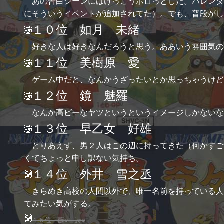
あの告白シーンにはけっこうホロっとした。バレンタ
にそういうイベントが追加されてた）。でも、普段がし
１０位 如月 未緒
好きな人は好きなんだろうと思う。ああいう雰囲気の
１１位 美樹原 愛
ゲーム中だと、なんかうざったいとか思っちゃうけど
１２位 鏡 魅羅
なんか高ビーなヤツというというイメージしかないな
１３位 早乙女 好雄
とりあえず、男２人はこの辺に持ってきた（何かすご
くてちょっと申し訳ない気持ち。
１４位 外井 雪之丞
きらめき高校の人間以外で、唯一名前を持っている人
てみたい気がする。
１５位 藤○ 詩○