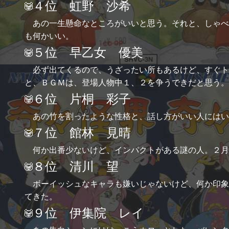
４位 虹野 沙希
あの一生懸命なところがいいと思う。それと、しゃべ
も何かいい。
５位 早乙女 優美
必ず出てくるので、うざったい所もあるけど、すぐト
と、ＢＧＭは、登場人物中１、２を争うできだと思う。
６位 片桐 彩子
あの竹を割ったような性格と、話し方がいい人にはい
７位 館林 見晴
何か出番少ないけど、インパクトがある謎の人。２月
８位 清川 望
ボーイッシュなキャラも嫌いじゃないけど、何か印象
てきた。
９位 伊集院 レイ