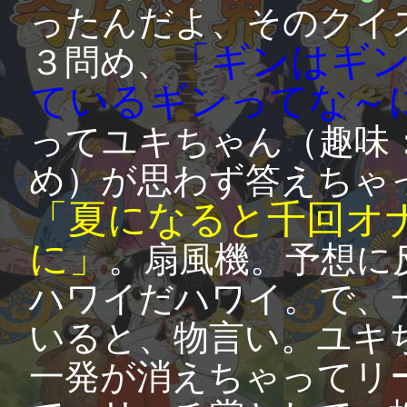
ったんだよ、そのクイ
「ギンはギ
３問め、
ているギンってな～
ってユキちゃん（趣味
め）が思わず答えちゃ
「夏になると千回オ
に」
。扇風機。予想に
ハワイだハワイ。で、
いると、物言い。ユキ
一発が消えちゃってリ