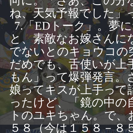
向に。「さあ、この分
ね、天気予報でした」
7.「EDトーク」。夢
と、素敵なお嫁さんに
でないとのキョウコの
だめでも、舌使いが上
もん」って爆弾発言。
娘ってキスが上手って
ったけど、「鏡の中の
トのユキちゃん。で、
５８（今は１５８－８