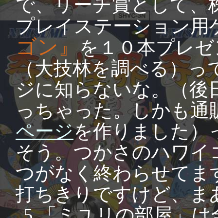
で、リーチ賞として、
プレイステーション用
ゴン』
を１０本プレゼ
（大技林を調べる）っ
ジに知らないな。（後
っちゃった。しかも通
ページ
を作りました）
そう。つかさのハワイ
つがなく終わらせてま
打ちきりですけど、ま
5.「ミユリの部屋」