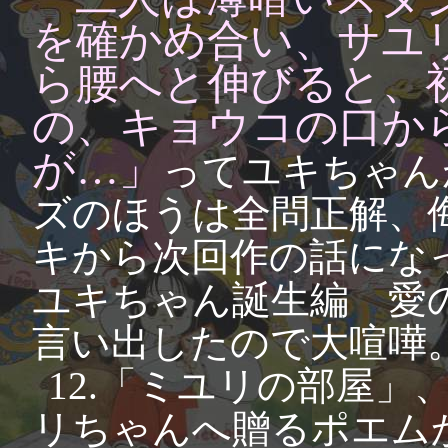
を確かめ合い、サユ
ら腰へと伸びると、
の、キョウコの口か
が…」
ってユキちゃん
ズのほうは全問正解、
キから次回作の話にな
ユキちゃん誕生編 愛
言い出したので大喧嘩
12.「ミユリの部屋
リちゃんへ贈るポエム