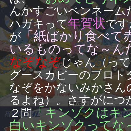
んかすごいペンネーム
年賀状
ハガキって
です
「紙ばかり食べて
が
いるものってな～ん
なぞなぞ
じゃん（って
グースカピーのプロト
なぞをかないみかさん
るよね）。さすがにつ
「キンゾクはキ
２問
白いキンゾクってな