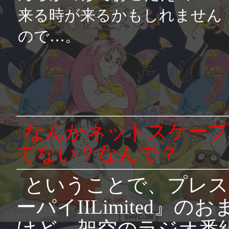
来る時が来るかもしれません
ので…。
なんかネットスケープ
てない？なんで？
ということで、プレス
ーパイIILimited
けど、架空のラジオ番