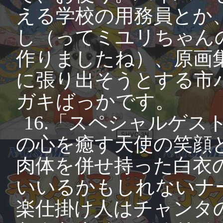
える学校の用務員とか
し（ってミユリちゃん
作りましたね）、原画
に張り出そうとする市
ガキばっかです。
16.「スペシャルゲ
の心を癒す天使の笑顔
肉体を併せ持った白衣
いいるかもしれないナ
楽仕掛け人はチャンタ