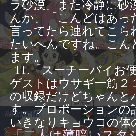
ラ砂漠。また冷静に砂
んか、「こんどはあっ
言ってたら連れてこら
たいへんですね。こん
ます。
11.「スーチーパイ
ゲストはウサギ一筋２
の収録だけどちゃんと
す。プロポーションの
いきなりキョウコの体
「二人は薄暗いスタ