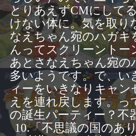
とりあえずCMにして
けない体に。気を取り
なえちゃん宛のハガキ
んってスクリーントー
あとさなえちゃん宛の
多いようです。で、い
ィーをいきなりキャン
えを連れ戻します。っ
の誕生パーティー？不
10.「不思議の国の