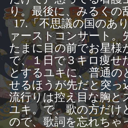
り。最後に、みるくの
17.「不思議の国の
ァーストコンサート。
たまに目の前でお星様
で、１日で３キロ痩せ
とするユキに、普通の
せるほうが先だと突っ
流行りは控え目な胸と
ユキ。で、歌の方だけ
ので、歌詞を忘れちゃ