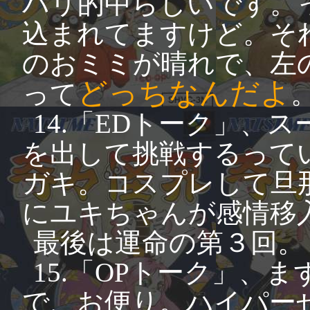
バリ的中らしいです。
込まれてますけど。そ
のおミミが晴れで、左
どっちなんだよ
って
14.「EDトーク」、
を出して挑戦するって
ガキ。コスプレして旦
にユキちゃんが感情移
最後は運命の第３回。
15.「OPトーク」、
で、お便り。ハイパー