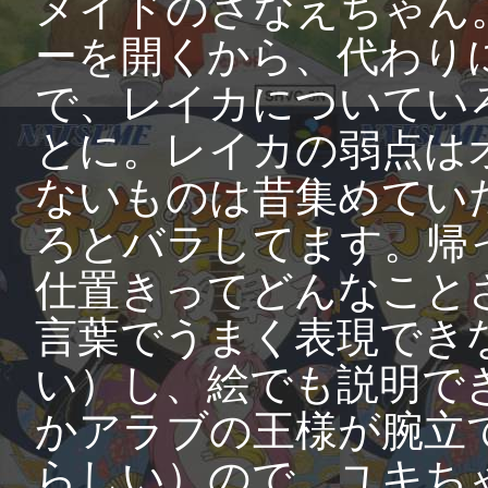
メイドのさなえちゃん
ーを開くから、代わり
で、レイカについてい
とに。レイカの弱点は
ないものは昔集めてい
ろとバラしてます。帰
仕置きってどんなこと
言葉でうまく表現でき
い）し、絵でも説明で
かアラブの王様が腕立
らしい）ので、ユキち