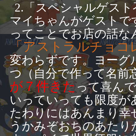
2.「スペシャルゲス
マイちゃんがゲストで
ってことでお店の話な
「アストラルチョコ
変わらずです。ヨーグ
つ（自分で作って名前
が７件きた
って喜ん
いっていっても限度が
たわりにはあんまり幸
うかみぞおちのあたり