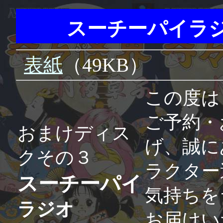
スーチーパイラジオ
表紙
（49KB）
この度は「
ご予約・
おまけディス
げ、誠に
クその３
ラクター
スーチーパイ
気持ちを
ラジオ
お届けい