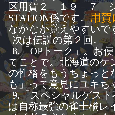
区用賀２－１９－７ 
用賀
STATION係です。
なかなか覚えやすいで
次は伝説の第２回。
8.「OPトーク」。
てことで。北海道のケ
の性格をもうちょっと
も」って意見にユキち
9.「スペシャルゲス
は自称最強の雀士橘レ