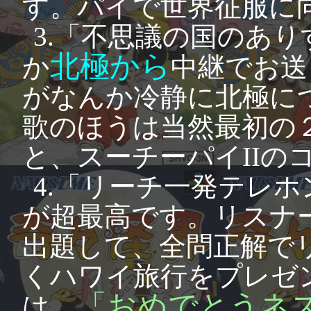
す。パイで世界征服に
3.「不思議の国のあ
北極から
か
中継でお送
がなんか冷静に北極に
歌のほうは当然最初の
と、スーチーパイIIの
4.「リーチ一発テレ
が超最高です。リスナ
出題して、全問正解で
くハワイ旅行をプレゼ
「おめでとうネ
は、