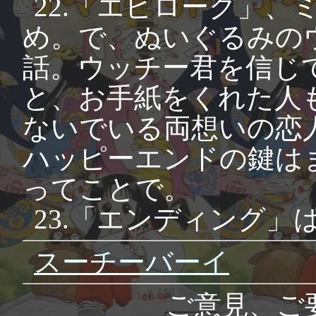
22.「エピローグ」
め。で、ぬいぐるみの
話。ウッチー君を信じ
と、お手紙をくれた人
ないでいる両想いの恋
ハッピーエンドの鍵は
ってことで。
23.「エンディング
スーチーバーイ
ご意見、ご