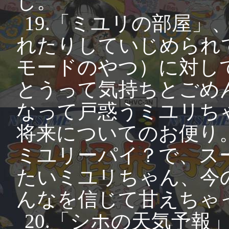
し。
19.「ミユリの部屋
れたりしていじめられて
モードのやつ）に対し
とうって気持ちとごめ
なって戸惑うミユリち
将来についてのお便り
ミユリーパイ？で、ス
たいミユリちゃん、今
んなを信じて甘えちゃ
20.「シホの天気予