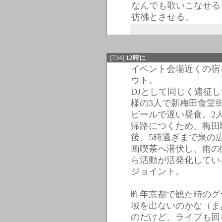
なんでも歌いこなせる
彷彿とさせる。
[734]
12時に
イベント会場近くの宿
ウト。
DJとして同じく遠征
様の3人で新梅田食堂
ビールで遅い昼食。2
帰路につくため、梅田
後、5時過ぎまで泉の
画喫茶へ潜伏し、雨の降
ら活動が活発化してい
ジョイント。
昨年京都で観た時のグ
域を出ないのかな（ま
のだけど、ライブも回