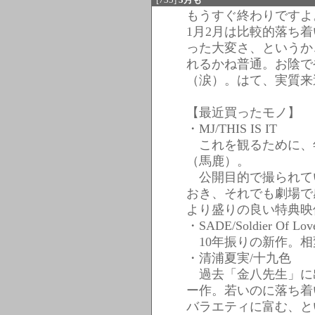
もうすぐ終わりですよ
1月2月は比較的落ち
った大変さ、というか
れるかね普通。お陰で
（涙）。はて、実質来
【最近買ったモノ】
・MJ/THIS IS IT
これを観るために、年
（馬鹿）。
公開目的で撮られて
おき、それでも劇場で
より盛りの良い特典映
・SADE/Soldier Of Lov
10年振りの新作。相
・清浦夏実/十九色
過去「金八先生」に
ー作。若いのに落ち着
バラエティに富む、と