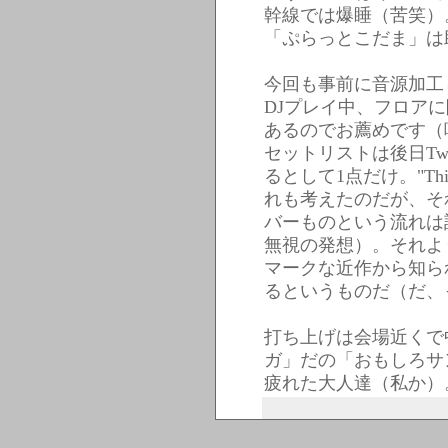
幹線では爆睡（苦笑）
「ぷらっとこだま」は
今回も事前に音源加工
DJプレイ中、フロア
あるのでお薦めです（
セットリストは後日Tw
るとして1点だけ。"Thi
れも考えたのだが、そ
バーものという流れは
無視の発想）。それよ
マークな近作から知ら
るというものだ（だ、
打ち上げは会場近くで
ガ」だの「おもしろサ
疲れた大人達（私か）