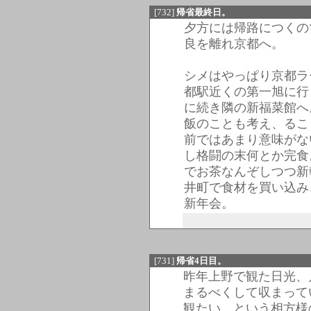
[732]
帰省最終日。
夕方には帰路につくの
良を離れ京都へ。
シメはやっぱり京都ラ
都駅近くの第一旭に行
に続き隣の新福菜館へ
飯のことも考え、るこ
前ではあまり意味がな
し格闘の末何とか完食
でお茶なんぞしつつ新
井町で食材を買い込み
新年会。
[731]
帰省4日目。
昨年上野で観た日光、
まるべくして収まって
観たい、という相方様