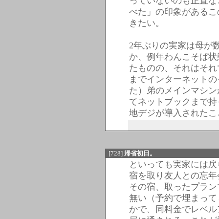
っていないのも正直な
べた」の印象があるこ
きたい。
2年ぶりの実家は母が
か、例年わんこそば状
たものの、それはそれ
までインターネットの
た）弟のメインマシンが
てネットブックまで持
地デジが導入されたこ
[728]
帰省初日。
といっても実家には戻
宿を取り友人との忘年
その宿、取ったプラン
無い（予約で埋まって
かで、同料金でレベル