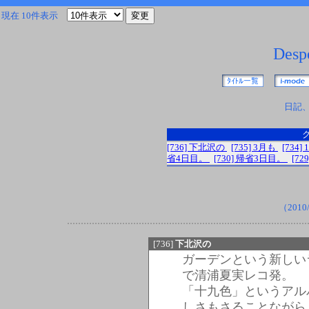
現在 10件表示
Despe
日記
[736] 下北沢の
[735] 3月も
[734]
省4日目。
[730] 帰省3日目。
[7
（2010/
[736]
下北沢の
ガーデンという新しい
で清浦夏実レコ発。
「十九色」というアル
しさもさることながら