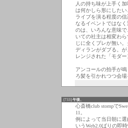
人の持ち味が上手く加
は何かしら形にしたい
ライブを演る程度の信
なるイベントではなく
のは、いろんな意味で
いての社主は相変わら
じに全くブレが無い。
ディランがダブる。が
レンジされた「モダー
アンコールの拍手が鳴
ろ髪を引かれつつ会場
[733]
午後、
心斎橋club stompでSweet 
11。
例によって当日朝に選
いうWeb2.0ばりの即