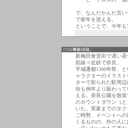
で、なんだかんだ言い
で新年を迎える。
ということで、今年も
[729]
帰省2日目。
新梅田食堂街で遅い昼
筋線⇒近鉄で奈良。
平城遷都1300年祭、
ャラクターのイラスト
ターで彩られた駅周辺
街も例年より賑わって
える。奈良公園を散策
のカウントダウン（と
いた。実家までのタク
ご時勢、イベントへの
くるものの、外の人に