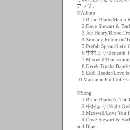
アップ。
▽Album
1.Brian Blade/Mama R
2.Dave Stewart & Barb
3.Joe Henry/Blood Fro
4.Smokey Robinson/Tim
5.Prefab Sprout/Let's 
6.中村まり/Beneath The 
7.Maxwell/Blacksumme
8.Derek Trucks Band/A
9.Eddi Reader/Love is
10.Marianne Faithfull
▽Song
1.Brian Blade/At The C
2.中村まり/Night Owls fr
3.Maxwell/Love You fr
4.Dave Stewart & Barbr
and Blue"