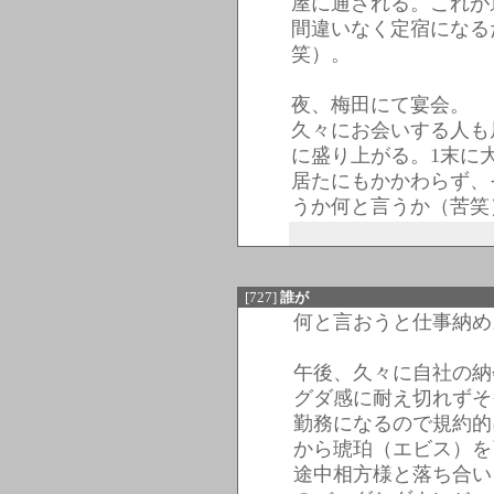
屋に通される。これが
間違いなく定宿になる
笑）。
夜、梅田にて宴会。
久々にお会いする人も
に盛り上がる。1末に
居たにもかかわらず、
うか何と言うか（苦笑
[727]
誰が
何と言おうと仕事納め
午後、久々に自社の納
グダ感に耐え切れずそ
勤務になるので規約的
から琥珀（エビス）を
途中相方様と落ち合い