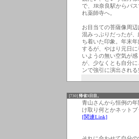
で、JR奈良駅からバス
れ薬師寺へ。
お目当ての菩薩像周辺
混みっぷりだったが、
ち着いた印象。年末年
するが、やはり元日に
いようの無い空気が感
が、少なくとも自分に
ンで強引に演出される
[730]
帰省3日目。
青山さんから恒例の年
け取り何とかネットブ
[関連Link]
それに合わせて自分の