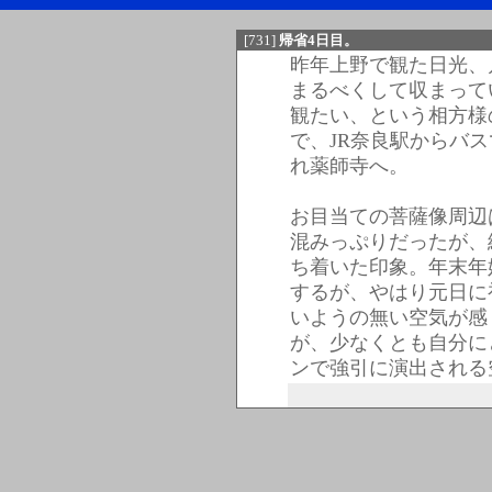
[731]
帰省4日目。
昨年上野で観た日光、
まるべくして収まって
観たい、という相方様
で、JR奈良駅からバス
れ薬師寺へ。
お目当ての菩薩像周辺
混みっぷりだったが、
ち着いた印象。年末年
するが、やはり元日に
いようの無い空気が感
が、少なくとも自分に
ンで強引に演出される