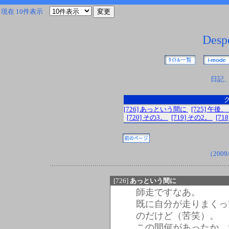
現在 10件表示
Despe
日記
[726] あっという間に
[725] 午後、
[720] その3。
[719] その2。
[71
（2009/
[726]
あっという間に
師走ですなあ。
既に自分が走りまくっ
のだけど（苦笑）。
この間何があったか、