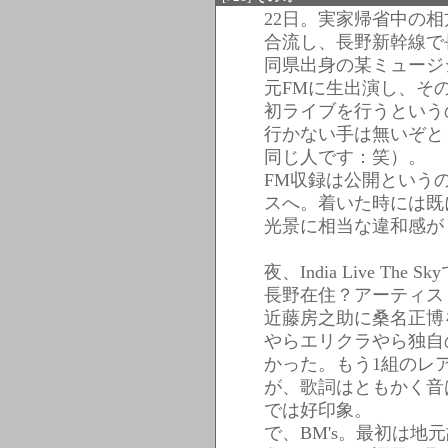
22日。実家帰省中の
合流し、長野新幹線で
同県出身の某ミュージ
元FMに生出演し、そ
初ライブを行うという
行かない手は無いぞと
同じ人です：笑）。
FM収録は公開という
スへ。着いた時には既
光景に相当な違和感が
夜、India Live The
長野在住？アーティス
近藤房之助に桑名正博を
やらエリクラやら独自の
かった。もう1組のレ
が、歌詞はともかく音
では好印象。
で、BM's。最初は