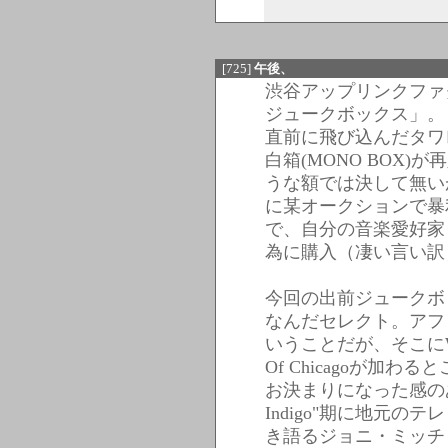
[725]
午後、
渋谷アップリンクファ
ジュークボックス」。
直前に飛び込んだタワ
白箱(MONO BOX
うな額では決して無い
に某オークションで暴
で、自分の音楽愛好家
為に購入（凄い言い訳
今回の出前ジュークボ
なんだセレクト。アフ
いうことだが、そこにWorld S
Of Chicagoが加
お決まりになった感のある
Indigo"期に地元
き語るジョニ・ミッチ