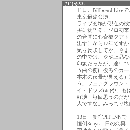
[719]
その2。
11日。Billboard L
東京最終公演。
ライブ会場が現在の彼
実に物語る。ソロ初来日
の合間に心斎橋クアト
出す）から17年です
気を反映してか、今ま
の中では、やや上品な
印象だったが、途中"New 
う曲の前に後ろのカー
本木の夜景が見える）
う。フェアグラウンド
イ・ドッズ(ds)や、も
好演。毎回思うのだが
人ですな。みっちり堪
13日。新宿PIT INNで
恒例3days中日の余