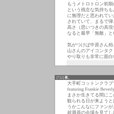
もうメトロトロン初期
という残念な気持ちも
に無理だと思われてい
されていて、まるで弾
高さ（思いつきの具現
なると最早「無敵」と
気がつけば中原さん殆
山さんのアイコンタク
やり取りも非常に面白
[722]
夜、
大手町コットンクラブで
featuring Frankie Bever
まさか生きてる間にこ
観られる日が来ようと
うかこんなにファンが
超満員の会場を見てし