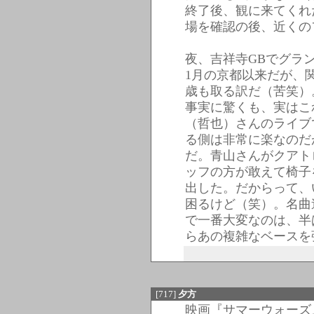
終了後、観に来てくれ
場を確認の後、近くの
夜、吉祥寺GBでグラ
1月の京都以来だが、
歳も取る訳だ（苦笑）
事実に驚くも、実はこ
（哲也）さんのライブ
る側は非常に楽なのだ
だ。青山さんがクアト
ッフの方が敢えて椅子
出した。だからって、
困るけど（笑）。名曲
で一番大変なのは、半
らあの複雑なベースを
[717]
夕方
映画『サマーウォーズ