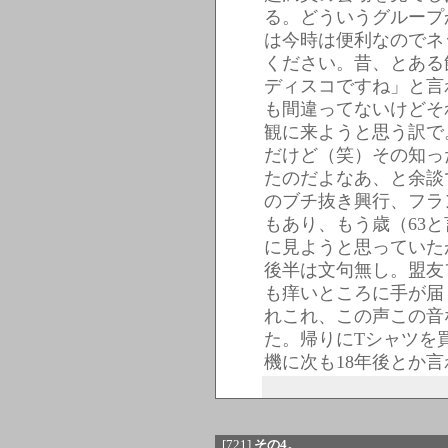
る。どういうグループ
は今時は便利なのでネ
ください。昔、とある
ディスコですね」と言
も間違ってないけどそ
観に来ようと思う訳で
だけど（笑）その知っ
たのだよなあ、と余談
のブチ抜き興行、フラ
もあり、もう歳（63
に見ようと思っていた
後半は文句無し。盟友
も痒いところに手が届
れこれ、この声この音
た。帰りにTシャツを
機に次も18年後とか
[721]
その4。