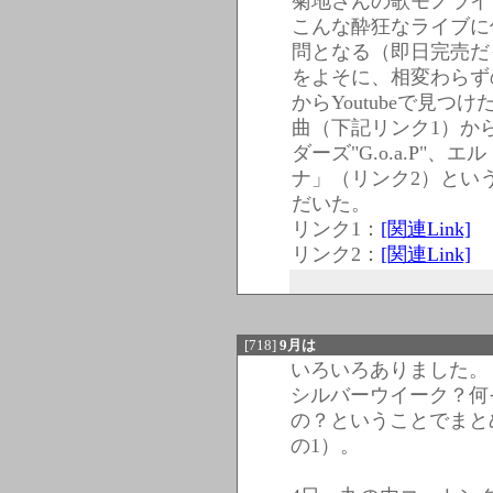
菊地さんの歌モノライ
こんな酔狂なライブに
問となる（即日完売だ
をよそに、相変わらず
からYoutubeで見
曲（下記リンク1）か
ダーズ"G.o.a.P"
ナ」（リンク2）とい
だいた。
リンク1：
[関連Link]
リンク2：
[関連Link]
[718]
9月は
いろいろありました。
シルバーウイーク？何
の？ということでまと
の1）。