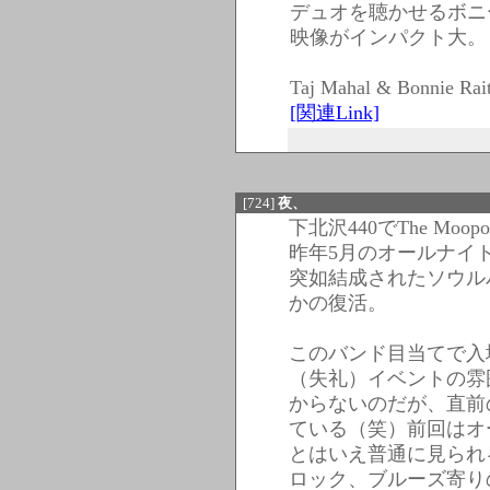
デュオを聴かせるボニー
映像がインパクト大。
Taj Mahal & Bonnie Rai
[関連Link]
[724]
夜、
下北沢440でThe Moopo
昨年5月のオールナイ
突如結成されたソウル
かの復活。
このバンド目当てで入
（失礼）イベントの雰
からないのだが、直前
ている（笑）前回はオ
とはいえ普通に見られ
ロック、ブルーズ寄り