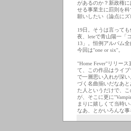
があるのか？新政権に
せる事業主に罰則を科
願いしたい（論点にズ
19日。そうは言って
夜、leteで青山陽一
13」。恒例アルバム
今回は"one or six"。
"Home Fever"
て、この作品はライブ
で一層思い入れが深い
づく名曲揃いだなあと
た人というだけで、こ
が、そこに更に"Vampir
まりに嬉しくて当時い
なあ、とかいろんな事