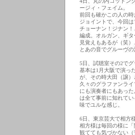
4日、丸の内コットン
ージィ・フェイム。
前回も確かこの人の時
ジョイントで、今回は
チョーナン！ジナン！
編成。オルガン、ギタ
見覚えもあるが（笑）
とあの音でグルーヴの
5日、試聴室その2で
基本は1月大阪で演っ
が、その時大田（譲）
久々のグラファンライ
にも演奏者にもあった
は全て事前に知れてい
味でユルな感じ。
6日、東京芸大で相方
相方様は毎回の様に「
観てても気づかない（