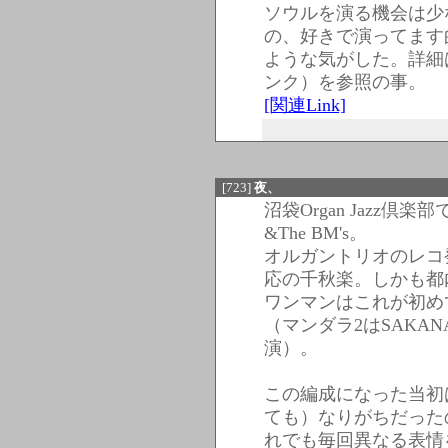
ソウルを演る機会は少
の、好きで演ってます
ような気がした。詳細
ンク）を参照の事。
[関連Link]
[723]
夜、
沼袋Organ Jazz倶楽
&The BM's。
オルガントリオのレコ
応の千秋楽。しかも都
ワンマンはこれが初め
（マンダラ2はSAKA
演）。
この編成になった当初
ても）なりがちだった
れでも毎回異なる表情