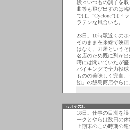
段々いつもの調子を取
曲等も飛び出すのは臨
では。"Cyclone"
ラテンな風合いも。
23日。10時駅近くの
そのまま在来線で映画
はなく、刀屋というそ
名店のため既に列が出
噂には聞いていたが盛
バイキングで全力投球
ものの美味しく完食。
飴」の飯島商店やらに
[720]
その3。
18日。仕事の目測を
ークとやらは数日の休
上期末のこの時期の連