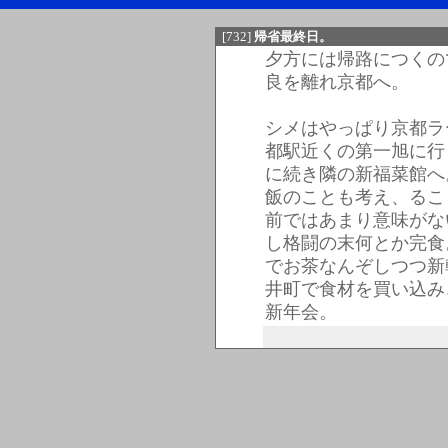
[732]
帰省最終日。
夕方には帰路につくの
良を離れ京都へ。
シメはやっぱり京都ラ
都駅近くの第一旭に行
に続き隣の新福菜館へ
飯のことも考え、るこ
前ではあまり意味がな
し格闘の末何とか完食
でお茶なんぞしつつ新
井町で食材を買い込み
新年会。