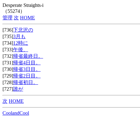
Desperate Straights-i
（55274）
管理
次
HOME
[736]
下北沢の
[735]
3月も
[734]
12時に
[733]
午後、
[732]
帰省最終日。
[731]
帰省4日目。
[730]
帰省3日目。
[729]
帰省2日目。
[728]
帰省初日。
[727]
誰が
次
HOME
CoolandCool