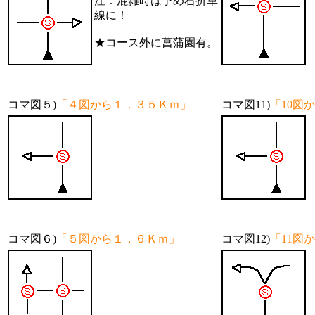
注：混雑時は予め右折車
線に！
★コース外に菖蒲園有。
コマ図５)
「４図から１．３５Ｋｍ」
コマ図11)
「10図
コマ図６)
「５図から１．６Ｋｍ」
コマ図12)
「11図