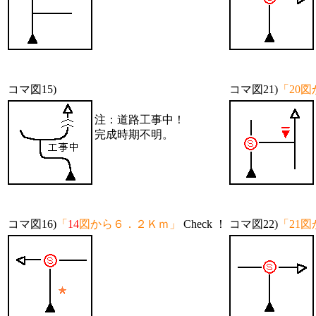
コマ図15)
コマ図21)
「20
注：道路工事中！
完成時期不明。
コマ図16)
「
14
図から６．２Ｋｍ」
Check ！
コマ図22)
「21