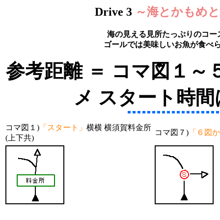
Drive 3
～海とかもめ
海の見える見所たっぷりのコー
ゴールでは美味しいお魚が食べら
参考距離 ＝ コマ図１～
メ スタート時
コマ図１)
「スタート」
横横 横須賀料金所
コマ図７)
「６図か
(上下共)