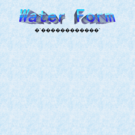
�`������������`