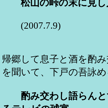
松山の峠の末に見し
(2007.7.9)
帰郷して息子と酒を酌み
を聞いて、下戸の吾詠め
酌み交わし語らんと