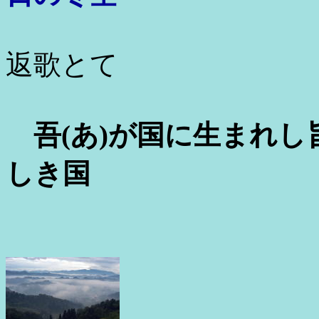
返歌とて
吾
(
あ
)
が国に生まれし
しき国