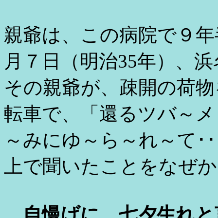
親爺は、この病院で９年
月７日（明治
35
年）、浜
その親爺が、疎開の荷物
転車で、「還るツバ～メ
～みにゆ～ら～れ～て･
上で聞いたことをなぜか
自慢げに 七夕生れと