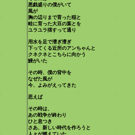
悪戯盛りの僕がいて
風が
胸の辺りまで育った稲と
畦に育った大豆の葉とを
ユラユラ揺すって通り
用水を足で漕ぎ漕ぎ
下ってくる近所のアンちゃんと
クネクネとこちらに向かう
鰻がいた
その時、僕の背中を
なぜた風が
今、よみがえってきた
思えば
その時は、
あの戦争が終わり
ひと息つき
さあ、新しい時代を作ろうと
人々が燃えていた