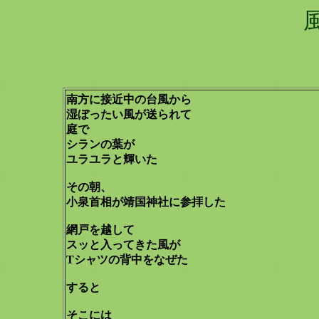
南方に接近中の台風から
湿ぼったい風が送られて
庭で
シランの葉が
ユラユラと輝いた
その朝、
小泉首相が靖国神社に参拝した
網戸を越して
スッと入ってきた風が
Tシャツの背中をなぜた
すると
そこには