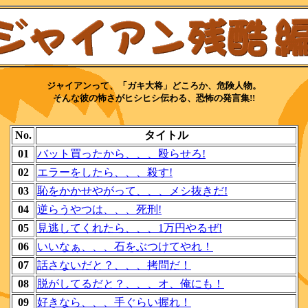
ジャイアンって、「ガキ大将」どころか、危険人物。
そんな彼の怖さがヒシヒシ伝わる、恐怖の発言集!!
No.
タイトル
01
バット買ったから、、、殴らせろ!
02
エラーをしたら、、、殺す!
03
恥をかかせやがって、、、メシ抜きだ!
04
逆らうやつは、、、死刑!
05
見逃してくれたら、、、1万円やるぜ!
06
いいなぁ、、、石をぶつけてやれ！
07
話さないだと？、、、拷問だ！
08
脱がしてるだと？、、、オ、俺にも！
09
好きなら、、、手ぐらい握れ！