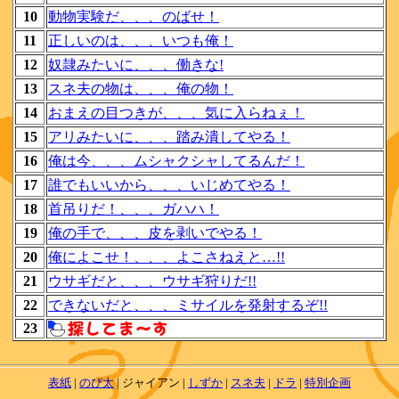
10
動物実験だ、、、のばせ！
11
正しいのは、、、いつも俺！
12
奴隷みたいに、、、働きな!
13
スネ夫の物は、、、俺の物！
14
おまえの目つきが、、、気に入らねぇ！
15
アリみたいに、、、踏み潰してやる！
16
俺は今、、、ムシャクシャしてるんだ！
17
誰でもいいから、、、いじめてやる！
18
首吊りだ！、、、ガハハ！
19
俺の手で、、、皮を剥いでやる！
20
俺によこせ！、、、よこさねえと…!!
21
ウサギだと、、、ウサギ狩りだ!!
22
できないだと、、、ミサイルを発射するぞ!!
23
表紙
|
のび太
| ジャイアン |
しずか
|
スネ夫
|
ドラ
|
特別企画