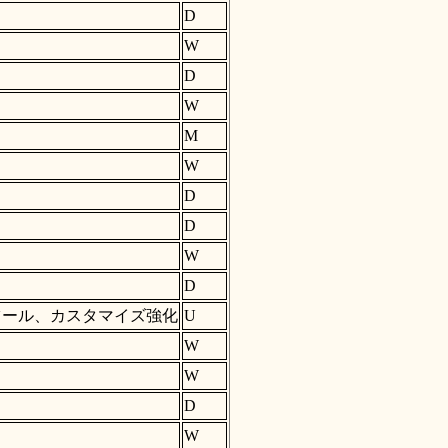
D
W
D
W
M
W
D
D
W
D
ツール、カスタマイズ強化
U
W
W
D
W