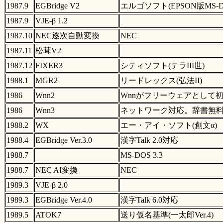
1987.9
EGBridge V2
エルゴソフト(EPSON版MS-DO
1987.9
VJE-β 1.2
1987.10
NEC逐次自動変換
NEC
1987.11
松茸V2
1987.12
FIXER3
シティソフト(テラIII世)
1988.1
MGR2
リードレックス(弘法II)
1986
Wnn2
Wnnがフリーウェアとして
1986
Wnn3
ネットワーク対応。辞書無
1988.2
WX
エー・アイ・ソフト(創文α)
1988.4
EGBridge Ver.3.0
漢字Talk 2.0対応
1988.7
MS-DOS 3.3
1988.7
NEC AI変換
NEC
1989.3
VJE-β 2.0
1989.3
EGBridge Ver.4.0
漢字Talk 6.0対応
1989.5
ATOK7
送り仮名基準(一太郎Ver.4)