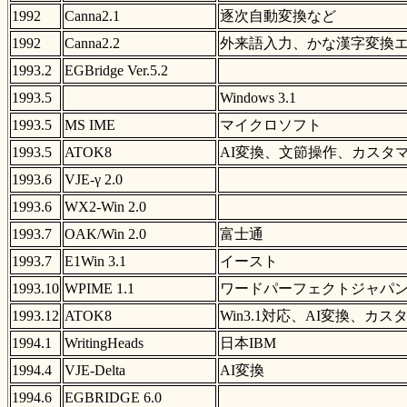
1992
Canna2.1
逐次自動変換など
1992
Canna2.2
外来語入力、かな漢字変換
1993.2
EGBridge Ver.5.2
1993.5
Windows 3.1
1993.5
MS IME
マイクロソフト
1993.5
ATOK8
AI変換、文節操作、カスタマイズ
1993.6
VJE-γ 2.0
1993.6
WX2-Win 2.0
1993.7
OAK/Win 2.0
富士通
1993.7
E1Win 3.1
イースト
1993.10
WPIME 1.1
ワードパーフェクトジャパ
1993.12
ATOK8
Win3.1対応、AI変換、カスタマ
1994.1
WritingHeads
日本IBM
1994.4
VJE-Delta
AI変換
1994.6
EGBRIDGE 6.0