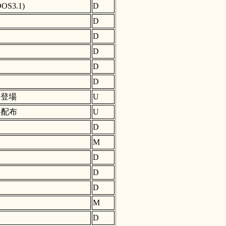
S3.1)
D
D
D
D
D
D
初登場
U
料配布
U
D
M
D
D
D
M
D