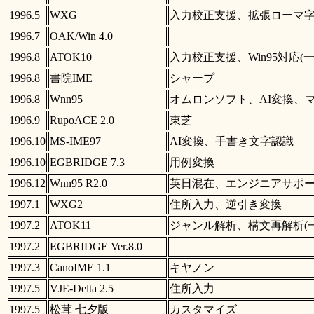
1996.5
WXG
入力校正支援、拡張ローマ
1996.7
OAK/Win 4.0
1996.8
ATOK10
入力校正支援、Win95対応(一太郎
1996.8
書院IME
シャープ
1996.8
Wnn95
オムロンソフト、AI変換、
1996.9
RupoACE 2.0
東芝
1996.10
MS-IME97
AI変換、手書き文字認識
1996.10
EGBRIDGE 7.3
用例変換
1996.12
Wnn95 R2.0
英日混在、エンジニアサポ
1997.1
WXG2
住所入力、逆引き変換
1997.2
ATOK11
ジャンル解析、構文再解析(一太郎V
1997.2
EGBRIDGE Ver.8.0
1997.3
CanoIME 1.1
キヤノン
1997.5
VJE-Delta 2.5
住所入力
1997.5
松茸 七夕版
カスタマイズ