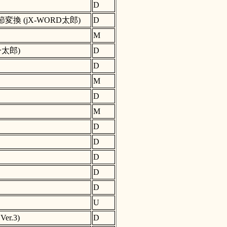
D
換 (jX-WORD太郎)
D
M
太郎)
D
D
M
D
M
D
D
D
D
D
ス
U
r.3)
D