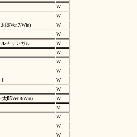
字
W
W
Ver.7/Win)
W
W
マルチリンガル
W
W
W
W
ート
W
W
er.8/Win)
W
M
W
W
W