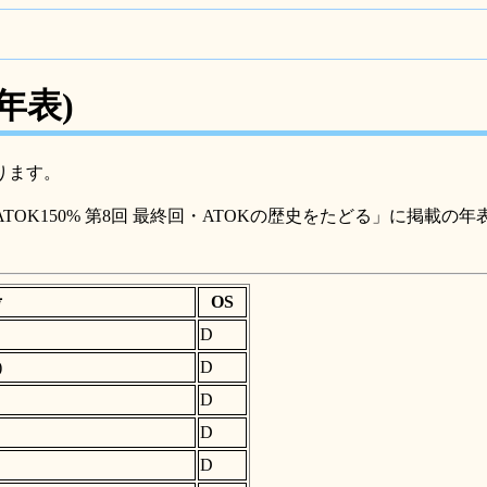
年表)
ります。
TOK150% 第8回 最終回・ATOKの歴史をたどる」に掲
考
OS
D
)
D
D
D
D