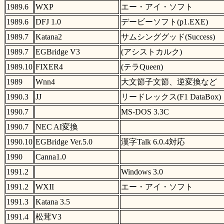
1989.6
WXP
エー・アイ・ソフト
1989.6
DFJ 1.0
デービーソフト(p1.EXE)
1989.7
Katana2
サムシンググッド(Success)
1989.7
EGBridge V3
(アシストカルク)
1989.10
FIXER4
(テラQueen)
1989
Wnn4
大文節子文節、逆変換など
1990.3
JJ
リードレックス(F1 DataBox)
1990.7
MS-DOS 3.3C
1990.7
NEC AI変換
1990.10
EGBridge Ver.5.0
漢字Talk 6.0.4対応
1990
Canna1.0
1991.2
Windows 3.0
1991.2
WXII
エー・アイ・ソフト
1991.3
Katana 3.5
1991.4
松茸V3