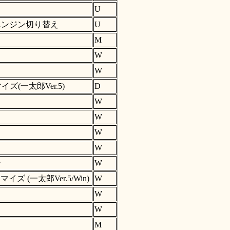
U
エンジン切り替え
U
M
W
W
(一太郎Ver.5)
D
W
W
W
W
ン
W
イズ (一太郎Ver.5/Win)
W
W
W
M