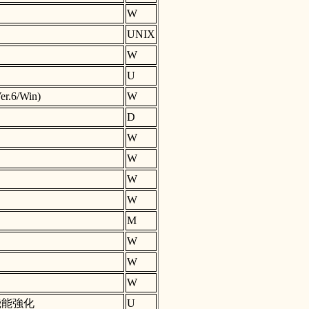
W
UNIX
W
U
6/Win)
W
D
W
W
W
W
M
W
W
W
機能強化
U