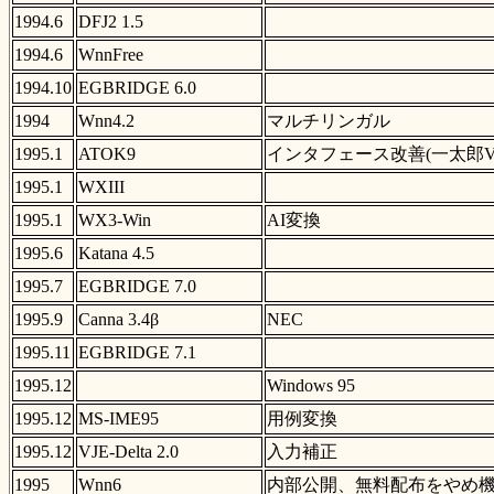
1994.6
DFJ2 1.5
1994.6
WnnFree
1994.10
EGBRIDGE 6.0
1994
Wnn4.2
マルチリンガル
1995.1
ATOK9
インタフェース改善(一太郎Ver.
1995.1
WXIII
1995.1
WX3-Win
AI変換
1995.6
Katana 4.5
1995.7
EGBRIDGE 7.0
1995.9
Canna 3.4β
NEC
1995.11
EGBRIDGE 7.1
1995.12
Windows 95
1995.12
MS-IME95
用例変換
1995.12
VJE-Delta 2.0
入力補正
1995
Wnn6
内部公開、無料配布をやめ