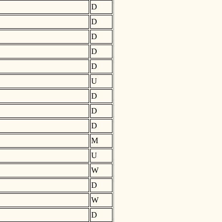
D
D
D
D
D
U
D
D
D
M
U
W
D
W
D