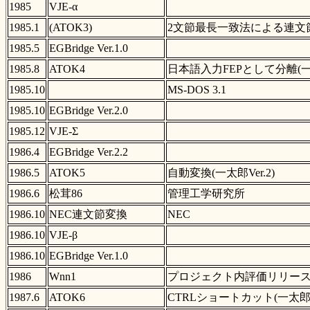
1985
VJE-α
1985.1
(ATOK3)
2文節最長一致法による連文節変
1985.5
EGBridge Ver.1.0
1985.8
ATOK4
日本語入力FEPとして分離(一
1985.10
MS-DOS 3.1
1985.10
EGBridge Ver.2.0
1985.12
VJE-Σ
1986.4
EGBridge Ver.2.2
1986.5
ATOK5
自動変換(一太郎Ver.2)
1986.6
松茸86
管理工学研究所
1986.10
NEC連文節変換
NEC
1986.10
VJE-β
1986.10
EGBridge Ver.1.0
1986
Wnn1
プロジェクト内評価リリー
1987.6
ATOK6
CTRLショートカット(一太郎Ve