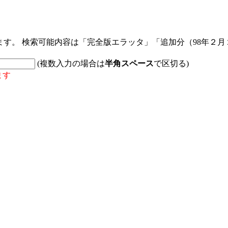
す。 検索可能内容は「完全版エラッタ」「追加分（98年２月２
(複数入力の場合は
半角スペース
で区切る)
ます