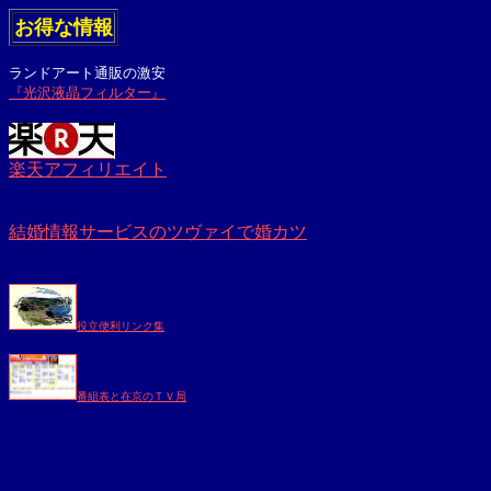
お得な情報
ランドアート通販の激安
『光沢液晶フィルター』
楽天アフィリエイト
結婚情報サービスのツヴァイで婚カツ
役立便利リンク集
番組表と在京のＴＶ局