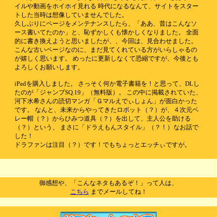
イルや動画をホイホイ見れる 時代になるなんて、サイトをスター
トした当時は想像していませんでした。
久しぶりにページをメンテナンスしたら、「ああ、昔はこんなソ
ース書いてたのか」と、恥ずかしくも懐かしくなりました。 全面
的に書き換えようと思いましたが、、今回は、見合わせました。
こんな古いページなのに、まだ見てくれている方がいらしゃるの
が嬉しく思います。 めったに更新しなくて恐縮ですが、今後とも
よろしくお願いします。
iPadを購入しました。 さっそく何か電子書籍を！と思って、DLし
たのが「ジャンプSQ.19」（無料版）。 この中に掲載されていた、
河下水希さんの読切マンガ「Ｇマルえでぃしょん」が面白かった
です。 なんと、未来からやってきたロボット（？）が、４次元ベ
レー帽（？）からひみつ道具（？）を出して、主人公を助ける
（？）という、 まさに「ドラえもんスタイル」（？！）なお話で
した！
ドラファンは注目（？）です！でもちょっとエッチぃですが。
御感想や、「こんなネタもあるぞ！」って人は、
こちら
までメールしてね！