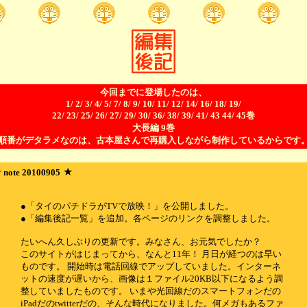
今回までに登場したのは、
1/ 2/ 3/ 4/ 5/ 7/ 8/ 9/ 10/ 11/ 12/ 14/ 16/ 18/ 19/
22/ 23/ 25/ 26/ 27/ 29/ 30/ 36/ 38/ 39/ 41/ 43 44/ 45巻
大長編 9巻
順番がデタラメなのは、古本屋さんで再購入しながら制作しているからです
★
 note 20100905
●「タイのパチドラがTVで放映！」を公開しました。
●「編集後記一覧」を追加。各ページのリンクを調整しました。
たいへん久しぶりの更新です。みなさん、お元気でしたか？
このサイトがはじまってから、なんと11年！ 月日が経つのは早い
ものです。 開始時は電話回線でアップしていました。インターネ
ットの速度が遅いから、画像は１ファイル20KB以下になるよう調
整していましたものです。 いまや光回線だのスマートフォンだの
iPadだのtwitterだの、そんな時代になりました。何メガもあるファ