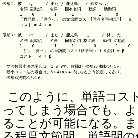
候補2: 彼   は     / また / 鹿児島   / 煮立っ た

       名詞 副助詞   名詞   固有名詞   動詞   助動詞

       1    0        1      1          1      0

       「鹿児島」「煮立っ」 の文節間コスト[固有名詞-動詞] = α

       コスト = 4 + α

候補3: 彼   は     / また / 鹿児島   に     / 発っ た

       名詞 副助詞   名詞   固有名詞 格助詞   動詞 助動詞

       1    0        1      1        0        1    0

       「に」「発っ」 の単語間コスト[格助詞(に)-動詞] = β

       コスト = 4 + β

　文節数最小法の場合は、α=β=0で、候補2と候補3が採択される。

　最小コスト法の場合は、5＞4+α＞4+βになるよう設定してあり、

　候補3が採択される。

このように、単語コス
ってしまう場合でも、よ
ることが可能になる。ま
る程度文節間、単語間の