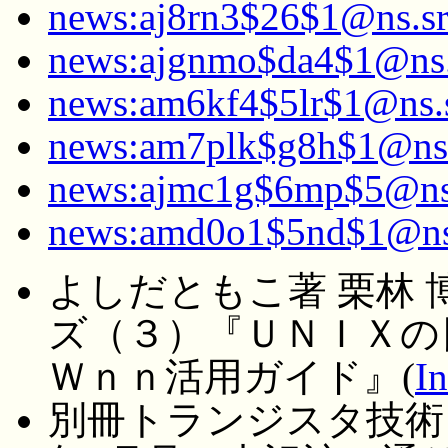
news:aj8rn3$26$1@ns.src
news:ajgnmo$da4$1@ns.s
news:am6kf4$5lr$1@ns.sr
news:am7plk$g8h$1@ns.s
news:ajmc1g$6mp$5@ns.s
news:amd0o1$5nd$1@ns.s
よしだともこ著 栗林 
ズ（３）『ＵＮＩＸの
Ｗｎｎ活用ガイド』(
In
別冊トランジスタ技術