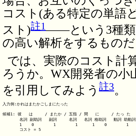
場合、お互いのくっつきや
コスト(ある特定の単語
註1
スト)
――という3種
の高い解析をするものだ
では、実際のコスト計
ろうか。WX開発者の小
註3
を引用してみよう
。
入力例:かれはまたかごしまにたった

候補1: 彼   は     / またか / 五指 / 間   に     / たっ た

       名詞 副助詞   副詞     名詞   名詞 格助詞   動詞 助動詞

       1    0        1        1      1    0        1   
       コスト = 5
