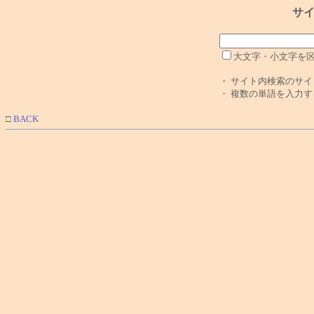
サイ
大文字・小文字を
・ サイト内検索のサ
・ 複数の単語を入力
□
BACK