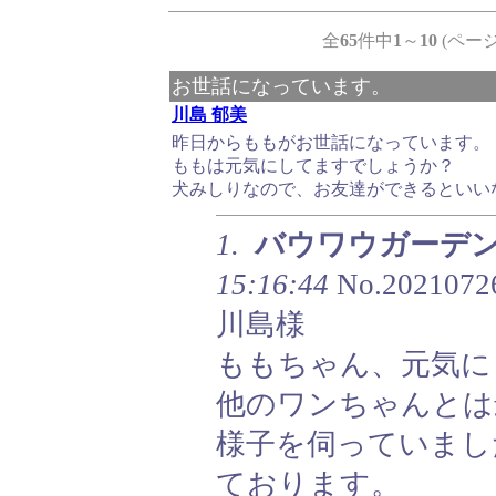
全
65
件中
1
～
10
(ページ
お世話になっています。
川島 郁美
昨日からももがお世話になっています。
ももは元気にしてますでしょうか？
犬みしりなので、お友達ができるといい
1.
バウワウガーデ
15:16:44
No.2021072
川島様
ももちゃん、元気に
他のワンちゃんとは
様子を伺っていまし
ております。